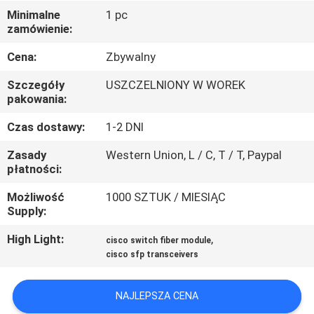
PO
Minimalne
1 pc
zamówienie:
FABRYCE
Cena:
Zbywalny
KONTROLA
Szczegóły
USZCZELNIONY W WOREK
JAKOŚCI
pakowania:
Czas dostawy:
1-2 DNI
SKONTAKTUJ
Zasady
Western Union, L / C, T / T, Paypal
SIĘ
płatności:
Z
Możliwość
1000 SZTUK / MIESIĄC
Supply:
NAMI
High Light:
,
cisco switch fiber module
cisco sfp transceivers
NOWOŚCI
NAJLEPSZA CENA
SPRAWY