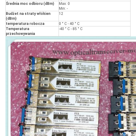
Średnia moc odbioru (dBm)
Max: 0
Min: -
Budżet na straty włókien
12
(dBm)
temperatura robocza
0 ° C - 40 ° C
Temperatura
-40 ° C - 85 ° C
przechowywania