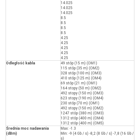
14.025
14.025
14.025
8.5
8.5
8.5
8.5
4.25
4.25
4.25
4.25
4.25
Odległość kabla
49 stóp (15 m) (OM1)
115 stóp (35 m) (OM2)
328 stóp (100 m) (OM3)
410 stóp (125 m) (OM4)
69 stóp (21 m) (OM1)
164 stopy (50 m) (OM2)
492 stopy (150 m) (OM3)
623 stopy (190 m) (OM4)
230 stóp (70 m) (OM1)
492 stopy (150 m) (OM2)
1247 stóp (380 m) (OM3)
1312 stóp (400 m) (OM4)
1312 stóp (400 m) (OM5)
Średnia moc nadawania
Max: -1.3
(dBm)
Min: -9 (4 Gb / s) -8,2 (8 Gb / s) -7,8 (16 Gb /
s)