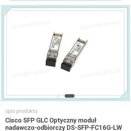
SITEMAP
POLITYKA
PRYWATNOŚCI
opis produktu
Cisco SFP GLC Optyczny moduł
nadawczo-odbiorczy DS-SFP-FC16G-LW