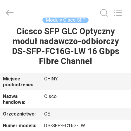
2026
LonRise
Equipment
Co.
Ltd..
Moduły Cisco SFP
All
Rights
Reserved.
Cicsco SFP GLC Optyczny
DO
moduł nadawczo-odbiorczy
DOMU
DS-SFP-FC16G-LW 16 Gbps
PRODUKTY
Fibre Channel
FILMY
Miejsce
CHINY
pochodzenia:
O
Nazwa
Cisco
handlowa:
NAS
Orzecznictwo:
CE
WYCIECZKA
Numer modelu:
DS-SFP-FC16G-LW