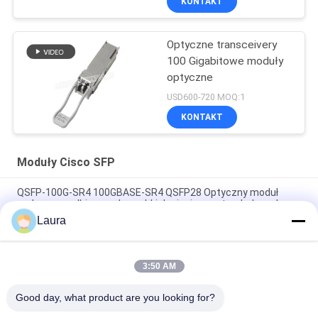
KONTAKT
Optyczne transceivery
100 Gigabitowe moduły
optyczne
USD600-720 MOQ:1
KONTAKT
Moduły Cisco SFP
QSFP-100G-SR4 100GBASE-SR4 QSFP28 Optyczny moduł
nadawczo-odbiorczy do szybkich sieci w centrach danych
Laura
Cisco SFP-25G-SR-S 25GBASE-SR SFP28 Transceiver 25Gbps
850nm MMF LC 100m
3:50 AM
Moduł Cisco SFP-10/25G-LR-I 10/25GBASE-LR Industrial
SFP28, 1310nm, 10km, LC, DOM
Good day, what product are you looking for?