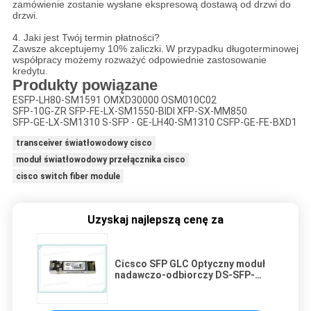
zamówienie zostanie wysłane ekspresową dostawą od drzwi do
drzwi.
4. Jaki jest Twój termin płatności?
Zawsze akceptujemy 10% zaliczki.
W przypadku długoterminowej
współpracy możemy rozważyć odpowiednie zastosowanie
kredytu.
Produkty powiązane
ESFP-LH80-SM1591 OMXD30000 OSM010C02
SFP-10G-ZR SFP-FE-LX-SM1550-BIDI XFP-SX-MM850
SFP-GE-LX-SM1310 S-SFP - GE-LH40-SM1310 CSFP-GE-FE-BXD1
transceiver światłowodowy cisco
moduł światłowodowy przełącznika cisco
cisco switch fiber module
Uzyskaj najlepszą cenę za
Cicsco SFP GLC Optyczny moduł
nadawczo-odbiorczy DS-SFP-
FC16G-LW 16 Gbps Fibre Channel