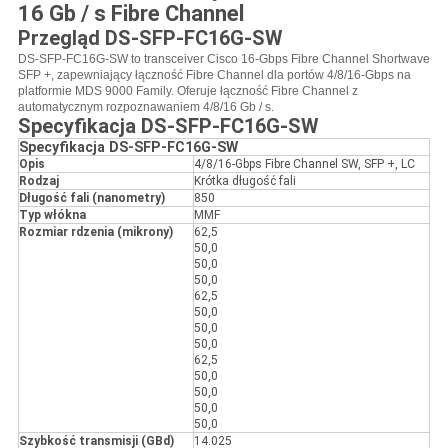
16 Gb / s Fibre Channel
Przegląd DS-SFP-FC16G-SW
DS-SFP-FC16G-SW to transceiver Cisco 16-Gbps Fibre Channel Shortwave
SFP +, zapewniający łączność Fibre Channel dla portów 4/8/16-Gbps na
platformie MDS 9000 Family.
Oferuje łączność Fibre Channel z
automatycznym rozpoznawaniem 4/8/16 Gb / s.
Specyfikacja DS-SFP-FC16G-SW
Specyfikacja DS-SFP-FC16G-SW
Opis
4/8/16-Gbps Fibre Channel SW, SFP +, LC
Rodzaj
Krótka długość fali
Długość fali (nanometry)
850
Typ włókna
MMF
Rozmiar rdzenia (mikrony)
62,5
50,0
50,0
50,0
62,5
50,0
50,0
50,0
62,5
50,0
50,0
50,0
50,0
Szybkość transmisji (GBd)
14.025