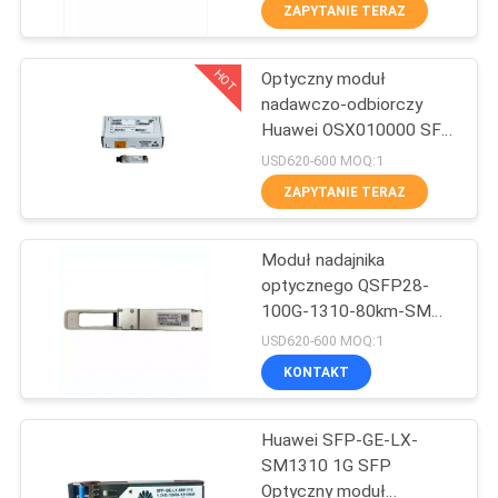
PO
ZAPYTANIE TERAZ
FABRYCE
HOT
Optyczny moduł
273
nadawczo-odbiorczy
KONTROLA
Huawei OSX010000 SFP
Moduły Cisco SFP
JAKOŚCI
+ 10G Moduł
USD620-600 MOQ:1
jednomodowy 1310nm
ZAPYTANIE TERAZ
10km LC
SKONTAKTUJ
Moduł nadajnika
SIĘ
optycznego QSFP28-
Z
100G-1310-80km-SM
757
100G QSFP28 dla włókna
NAMI
USD620-600 MOQ:1
jednowarunkowego o
Sterowanie
KONTAKT
długości 80 km
NOWOŚCI
przemysłowe PLC
Huawei SFP-GE-LX-
SM1310 1G SFP
SPRAWY
Optyczny moduł