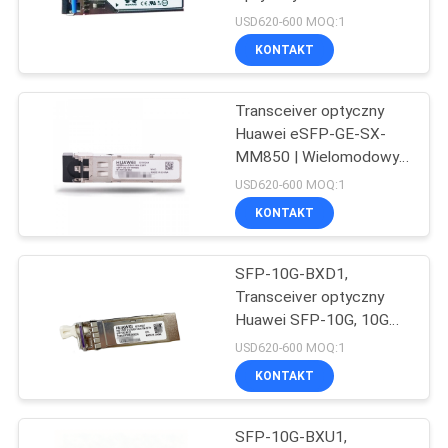
nadawczo-odbiorczy
USD620-600 MOQ:1
1310nm 10km LC SMF
SITEMAP
KONTAKT
302
Transceiver optyczny
POLITYKA
Moduł Huawei SFP
Huawei eSFP-GE-SX-
PRYWATNOŚCI
MM850 | Wielomodowy
moduł SFP 1G 850nm LC
USD620-600 MOQ:1
do sieci korporacyjnych
KONTAKT
SFP-10G-BXD1,
1583
Transceiver optyczny
Przełącznik Ethernet
Huawei SFP-10G, 10G
SFP+, BIDI
USD620-600 MOQ:1
Cisco
TX1330/RX1270, 10km
KONTAKT
SM
SFP-10G-BXU1,