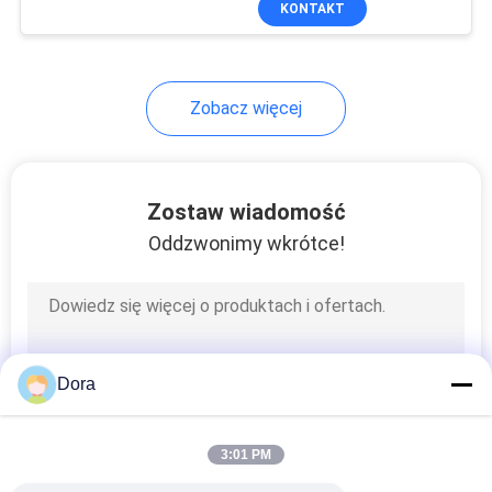
KONTAKT
187
Moduły routera
Cisco
Zobacz więcej
Zostaw wiadomość
Oddzwonimy wkrótce!
160
Zasilacz Cisco
Dora
3:01 PM
131