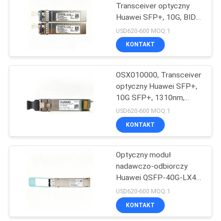
Transceiver optyczny
Huawei SFP+, 10G, BIDI,
1097
10km
USD620-600 MOQ:1
Przełączniki
KONTAKT
sieciowe Huawei
OSX010000, Transceiver
optyczny Huawei SFP+,
10G SFP+, 1310nm,
10km
USD620-600 MOQ:1
KONTAKT
103
Punkty końcowe
Optyczny moduł
nadawczo-odbiorczy
wideokonferencji
Huawei QSFP-40G-LX4-
MM 40G QSFP+ LX4
USD620-600 MOQ:1
KONTAKT