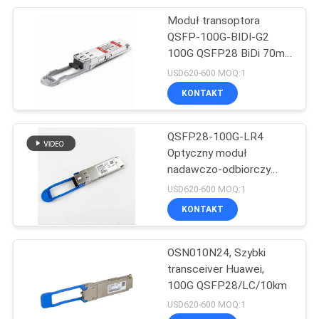
Moduł transoptora
69
QSFP-100G-BIDI-G2
100G QSFP28 BiDi 70m-
Telefon IP Cisco
100m
USD620-600 MOQ:1
KONTAKT
QSFP28-100G-LR4
Optyczny moduł
nadawczo-odbiorczy
189
zgodny z Huawei
USD620-600 MOQ:1
100GBASE-LR4 10km
KONTAKT
OSN Huawei
SMF LC DDM
OSN010N24, Szybki
transceiver Huawei,
100G QSFP28/LC/10km
USD620-600 MOQ:1