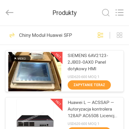
2026
LonRise
Equipment
Produkty
Co.
Ltd..
All
Rights
Reserved.
DO
538
Chiny Moduł Huawei SFP
DOMU
Optyczny moduł
nadawczo-
HOT
SIEMENS 6AV2123-
PRODUKTY
2JB03-0AX0 Panel
odbiorczy
dotykowy HMI
FILMY
USD620-600 MOQ:1
ZAPYTANIE TERAZ
235
O
Transceiver
HOT
Huawei L — ACSSAP —
NAS
Autoryzacja kontrolera
optyczny SFP
128AP AC6508 Licencja
WYCIECZKA
zasobów AP
USD620-600 MOQ:1