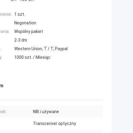
ienie:
1 szt.
Negonation
ania:
Wspólny pakiet
2-3 dni
:
Western Union, T / T, Paypal
y:
1000 szt. / Miesiąc
km
ek:
NIB i używane
Transceriver optyczny