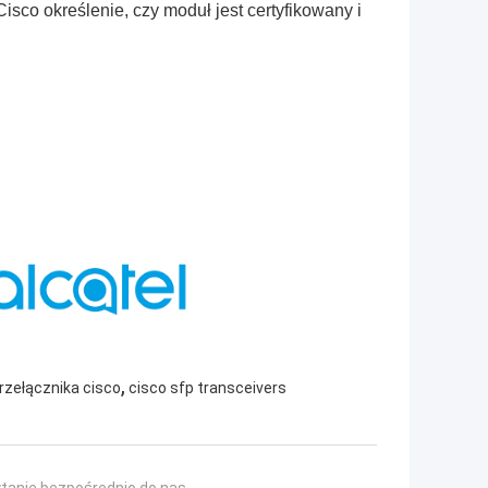
Cisco określenie, czy moduł jest certyfikowany i
,
zełącznika cisco
cisco sfp transceivers
ytanie bezpośrednio do nas