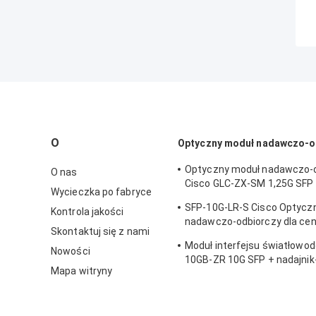
O
Optyczny moduł nadawczo-o
Optyczny moduł nadawczo-
O nas
Cisco GLC-ZX-SM 1,25G SFP
Wycieczka po fabryce
km LC DDM
SFP-10G-LR-S Cisco Optycz
Kontrola jakości
nadawczo-odbiorczy dla ce
Skontaktuj się z nami
/ szafki okablowania korpor
Moduł interfejsu światłowo
Nowości
10GB-ZR 10G SFP + nadajnik-
Mapa witryny
żelaza Certyfikat CE