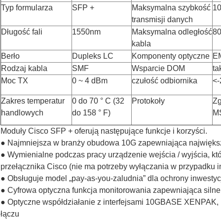
Typ formularza
SFP +
Maksymalna szybkość
10
transmisji danych
Długość fali
1550nm
Maksymalna odległość
80
kabla
Berło
Dupleks LC
Komponenty optyczne
E
Rodzaj kabla
SMF
Wsparcie DOM
ta
Moc TX
0 ~ 4 dBm
czułość odbiornika
<
Zakres temperatur
0 do 70 ° C (32
Protokoły
Zg
handlowych
do 158 ° F)
M
Moduły Cisco SFP + oferują następujące funkcje i korzyści.
● Najmniejsza w branży obudowa 10G zapewniająca najwięks
● Wymienialne podczas pracy urządzenie wejścia / wyjścia, któ
przełącznika Cisco (nie ma potrzeby wyłączania w przypadku in
● Obsługuje model „pay-as-you-zaludnia” dla ochrony inwestycji
● Cyfrowa optyczna funkcja monitorowania zapewniająca silne
● Optyczne współdziałanie z interfejsami 10GBASE XENPA
łączu