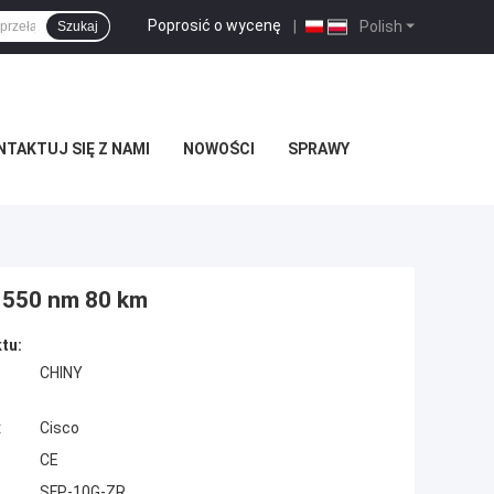
Poprosić o wycenę
|
Polish
Szukaj
TAKTUJ SIĘ Z NAMI
NOWOŚCI
SPRAWY
1550 nm 80 km
tu:
CHINY
:
Cisco
CE
SFP-10G-ZR