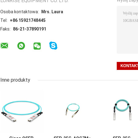
LONRISE EQUIPMENT CO. LTD.
Osoba kontaktowa:
Mrs. Laura
Tel:
+86 15921748445
Faks:
86-21-37890191
Inne produkty