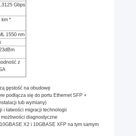
,3125 Gbps
 km *
ML 1550 nm
k
-23dBm
odność z
SA
zą gęstość na obudowę
re podłącza się do portu Ethernet SFP +
stalacji lub wymiany)
 i łatwości migracji technologii
 możliwości diagnostyczne
K, 10GBASE X2 i 10GBASE XFP na tym samym