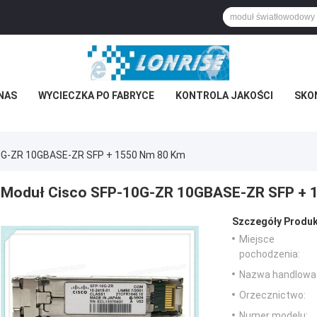
NAS
WYCIECZKA PO FABRYCE
KONTROLA JAKOŚCI
SKON
0G-ZR 10GBASE-ZR SFP + 1550 Nm 80 Km
Moduł Cisco SFP-10G-ZR 10GBASE-ZR SFP + 
Szczegóły Produk
Miejsce
pochodzenia:
Nazwa handlowa
Orzecznictwo:
Numer modelu: