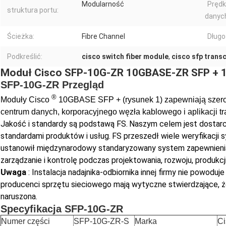
Modularność
Prędk
struktura portu:
danyc
Ścieżka:
Fibre Channel
Długo
Podkreślić:
cisco switch fiber module
,
cisco sfp trans
Moduł Cisco SFP-10G-ZR 10GBASE-ZR SFP + 
SFP-10G-ZR Przegląd
®
Moduły
Cisco
10GBASE SFP + (rysunek 1) zapewniają szerok
centrum danych, korporacyjnego węzła kablowego i aplikacji t
Jakość i standardy są podstawą FS.
Naszym celem jest dostarc
standardami produktów i usług.
FS przeszedł wiele weryfikacji s
ustanowił międzynarodowy standaryzowany system zapewnienia 
zarządzanie i kontrolę podczas projektowania, rozwoju, produkcji, 
Uwaga
: Instalacja nadajnika-odbiornika innej firmy nie powoduj
producenci sprzętu sieciowego mają wytyczne stwierdzające, że
naruszona.
Specyfikacja SFP-10G-ZR
Numer części
SFP-10G-ZR-S
Marka
Ci