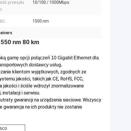
ość przesyłu
10/100 / 1000Mbps
h:
ść:
1500 nm
ceivers
1550 nm 80 km
ą gamę opcji połączeń 10 Gigabit Ethernet dla
ransportowych dostawcy usług.
zanie klientom wyjątkowych, zgodnych ze
ystemu jakości, takich jak CE, RoHS, FCC,
jakości i ściśle wdrożył znormalizowane
instalacji i serwisu.
e utraty gwarancji na urządzenia sieciowe.
Wszyscy
 gwarancja na ich produkty nie zostanie
sco