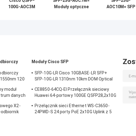
Cisco QSFP-
SFP-25G-AOC7M=
SFP-25G-
100G-AOC3M
Moduły optyczne
AOC10M= SFP
100G QSFP28
Cisco 25 Gigabit
25G
Active Optical
oparte są na
AOC10M=Cisc
Cable 3M for Data
SFP28
25 Gigabit Modu
Center
optyczne
Zos
dbiorczy
Moduły Cisco SFP
odbiorczy
SFP-10G-LR Cisco 10GBASE-LR SFP+
 1550nm 120
SFP-10G-LR 1310nm 10km DOM Optical
Transceiver Module
ny moduł
CE8850-64CQ-EI Przełącznik sieciowy
ntrum danych
Huawei 64-portowy 100GE QSFP28,2x10G
acyjnego
SFP +, bez wentylatora
dowego X2-
Przełącznik sieci Ethernet WS-C3650-
odbiornik
24PWD-S 24 porty PoE 2x10G Uplink z 5
licencjami AP