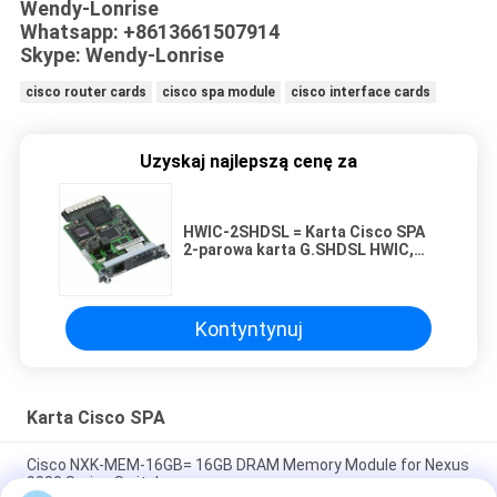
Wendy-Lonrise
Whatsapp: +8613661507914
Skype: Wendy-Lonrise
cisco router cards
cisco spa module
cisco interface cards
Uzyskaj najlepszą cenę za
HWIC-2SHDSL = Karta Cisco SPA
2-parowa karta G.SHDSL HWIC,
karta szybkiego routera WAN
Kontyntynuj
Karta Cisco SPA
Cisco NXK-MEM-16GB= 16GB DRAM Memory Module for Nexus
9000 Series Switches