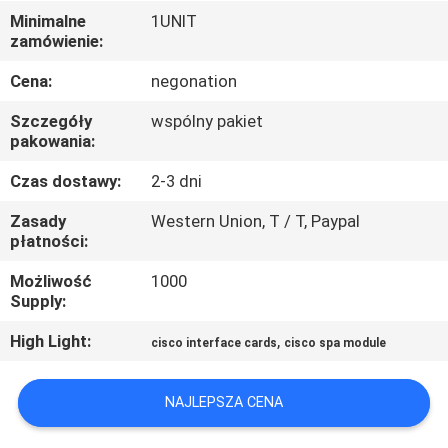
PO
Minimalne
1UNIT
zamówienie:
FABRYCE
Cena:
negonation
KONTROLA
Szczegóły
wspólny pakiet
JAKOŚCI
pakowania:
Czas dostawy:
2-3 dni
SKONTAKTUJ
Zasady
Western Union, T / T, Paypal
SIĘ
płatności:
Z
Możliwość
1000
Supply:
NAMI
High Light:
,
cisco interface cards
cisco spa module
NOWOŚCI
NAJLEPSZA CENA
SPRAWY