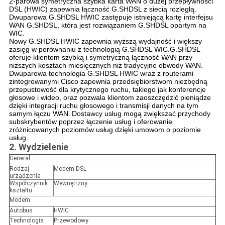
2-parowa symetryczna szybka karta WAN o dużej przepływności
DSL (HWIC) zapewnia łączność G.SHDSL z siecią rozległą.
Dwuparowa G.SHDSL HWIC zastępuje istniejącą kartę interfejsu
WAN G.SHDSL, która jest rozwiązaniem G.SHDSL opartym na
WIC.
Nowy G.SHDSL HWIC zapewnia wyższą wydajność i większy
zasięg w porównaniu z technologią G.SHDSL WIC.G.SHDSL
oferuje klientom szybką i symetryczną łączność WAN przy
niższych kosztach miesięcznych niż tradycyjne obwody WAN.
Dwuparowa technologia G.SHDSL HWIC wraz z routerami
zintegrowanymi Cisco zapewnia przedsiębiorstwom niezbędną
przepustowość dla krytycznego ruchu, takiego jak konferencje
głosowe i wideo, oraz pozwala klientom zaoszczędzić pieniądze
dzięki integracji ruchu głosowego i transmisji danych na tym
samym łączu WAN.
Dostawcy usług mogą zwiększać przychody
subskrybentów poprzez łączenie usług i oferowanie
zróżnicowanych poziomów usług dzięki umowom o poziomie
usług.
2. Wydzielenie
Generał
Rodzaj
Modem DSL
urządzenia
Współczynnik
Wewnętrzny
kształtu
Modem
Autobus
HWIC
Technologia
Przewodowy