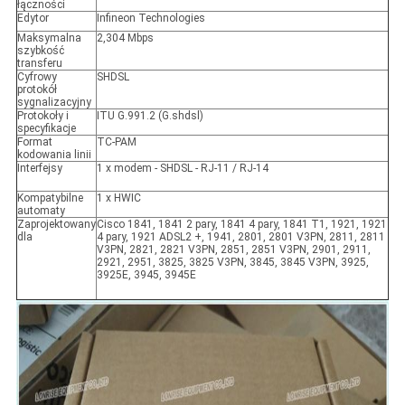
łączności
Edytor
Infineon Technologies
Maksymalna
2,304 Mbps
szybkość
transferu
Cyfrowy
SHDSL
protokół
sygnalizacyjny
Protokoły i
ITU G.991.2 (G.shdsl)
specyfikacje
Format
TC-PAM
kodowania linii
Interfejsy
1 x modem - SHDSL - RJ-11 / RJ-14
Kompatybilne
1 x HWIC
automaty
Zaprojektowany
Cisco 1841, 1841 2 pary, 1841 4 pary, 1841 T1, 1921, 1921
dla
4 pary, 1921 ADSL2 +, 1941, 2801, 2801 V3PN, 2811, 2811
V3PN, 2821, 2821 V3PN, 2851, 2851 V3PN, 2901, 2911,
2921, 2951, 3825, 3825 V3PN, 3845, 3845 V3PN, 3925,
3925E, 3945, 3945E