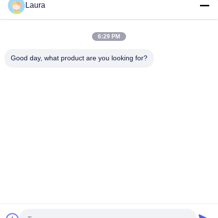
Laura
A9K-4T-E Cisco ASR 9000 Series High Queue Line Card 4-Port
10GE Extended Line Card wymaga XFP
6:29 PM
A9K-40GE-E Cisco ASR 9000 Line Card A9K-40GE-E 40-port GE
Extended Line Card wymaga SFP
Good day, what product are you looking for?
popularne kategorie
Wszystko
Optyczny Moduł 
Transceiver 
Nadawczo-
Optyczny SFP
Odbiorczy
Sterowanie 
Moduły Cisco SFP
Przemysłowe PLC
Przełącznik 
Moduł Huawei SFP
Ethernet Cisco
Przełączniki 
Punkty Końcowe 
Sieciowe Huawei
Wideokonferencji