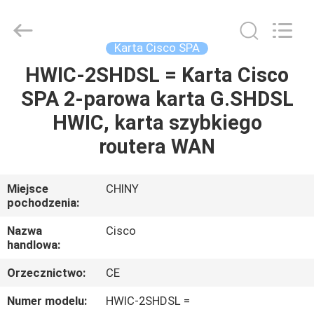
2026
LonRise
Equipment
Co.
Ltd..
Karta Cisco SPA
All
Rights
Reserved.
HWIC-2SHDSL = Karta Cisco
DO
SPA 2-parowa karta G.SHDSL
DOMU
HWIC, karta szybkiego
PRODUKTY
routera WAN
FILMY
Miejsce
CHINY
pochodzenia:
O
Nazwa
Cisco
handlowa:
NAS
Orzecznictwo:
CE
WYCIECZKA
Numer modelu:
HWIC-2SHDSL =