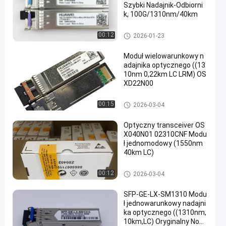
Szybki Nadajnik-Odbiorni
k, 100G/1310nm/40km
Optyczny moduł nadawczo-od
00:12
2026-01-23
biorczy
Moduł wielowarunkowy n
adajnika optycznego ((13
10nm 0,22km LC LRM) OS
XD22N00
Optyczny moduł nadawczo-od
00:15
2026-03-04
biorczy
Optyczny transceiver OS
X040N01 02310CNF Modu
ł jednomodowy (1550nm
40km LC)
Optyczny moduł nadawczo-od
00:12
2026-03-04
biorczy
SFP-GE-LX-SM1310 Modu
ł jednowarunkowy nadajni
ka optycznego ((1310nm,
10km,LC) Oryginalny Now