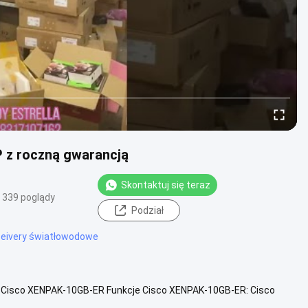
z roczną gwarancją
Skontaktuj się teraz
339 poglądy
Podział
ceivery światłowodowe
Cisco XENPAK-10GB-ER Funkcje Cisco XENPAK-10GB-ER: Cisco
SE-ER / EW jest ...
Zobacz więcej