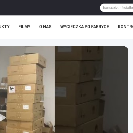
UKTY
FILMY
O NAS
WYCIECZKA PO FABRYCE
KONTR
WY