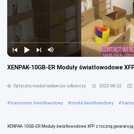
XENPAK-10GB-ER Moduły światłowodowe XFP 
Optyczny moduł nadawczo-odbiorczy
2023-08-22
#
transceiver światłowodowy
#
moduł światłowodowy
#
trans
XENPAK-10GB-ER Moduły światłowodowe XFP z roczną gwarancją 
XENPAK-10GB-ER Duplex XENPAK. Transceiver Ethernet Cisco 10GBA