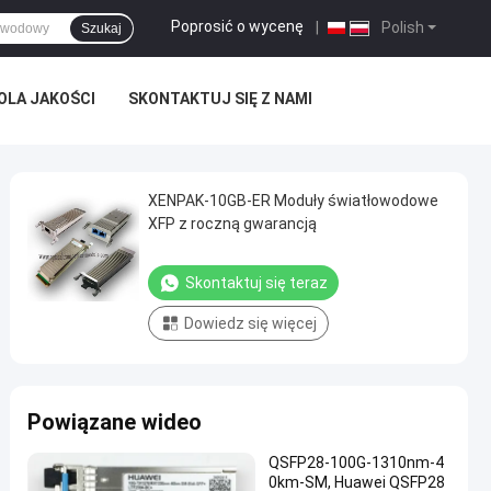
Poprosić o wycenę
|
Polish
Szukaj
OLA JAKOŚCI
SKONTAKTUJ SIĘ Z NAMI
XENPAK-10GB-ER Moduły światłowodowe
XFP z roczną gwarancją
Skontaktuj się teraz
Dowiedz się więcej
Powiązane wideo
QSFP28-100G-1310nm-4
0km-SM, Huawei QSFP28