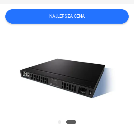
PO
FABRYCE
NAJLEPSZA CENA
KONTROLA
JAKOŚCI
SKONTAKTUJ
SIĘ
Z
NAMI
NOWOŚCI
SPRAWY