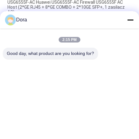
USG6555F-AC Huawei USG6555F-AC Firewall USG6555F AC
Host (2*GE RJ45 + 8*GE COMBO + 2*10GE SFP+, 1 zasilacz
AC)
Dora
FG-201G, Fortinet FortiGate NGFW, 480 GB SSD/NP7Lite i
CP10/10xGE RJ45
2:15 PM
USG6510E-AC, zapora sieciowa Huawei serii USG6510E, 10xGE
RJ45/2xGE SFP/z zasilaczem AC DC
Good day, what product are you looking for?
popularne kategorie
Wszystko
Optyczny Moduł 
Transceiver 
Nadawczo-
Optyczny SFP
Odbiorczy
Sterowanie 
Moduły Cisco SFP
Przemysłowe PLC
Przełącznik 
Moduł Huawei SFP
Ethernet Cisco
Przełączniki 
Punkty Końcowe 