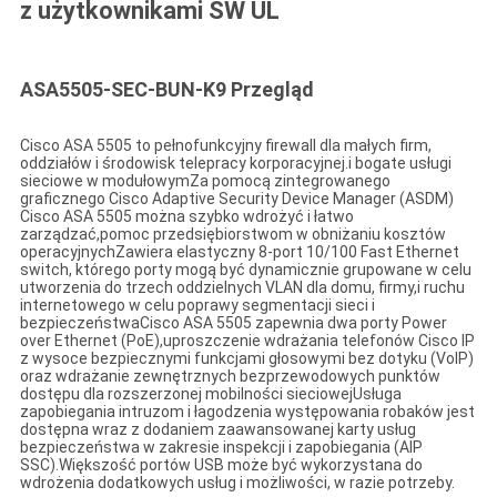
z użytkownikami SW UL
ASA5505-SEC-BUN-K9 Przegląd
Cisco ASA 5505 to pełnofunkcyjny firewall dla małych firm,
oddziałów i środowisk telepracy korporacyjnej.i bogate usługi
sieciowe w modułowymZa pomocą zintegrowanego
graficznego Cisco Adaptive Security Device Manager (ASDM)
Cisco ASA 5505 można szybko wdrożyć i łatwo
zarządzać,pomoc przedsiębiorstwom w obniżaniu kosztów
operacyjnychZawiera elastyczny 8-port 10/100 Fast Ethernet
switch, którego porty mogą być dynamicznie grupowane w celu
utworzenia do trzech oddzielnych VLAN dla domu, firmy,i ruchu
internetowego w celu poprawy segmentacji sieci i
bezpieczeństwaCisco ASA 5505 zapewnia dwa porty Power
over Ethernet (PoE),uproszczenie wdrażania telefonów Cisco IP
z wysoce bezpiecznymi funkcjami głosowymi bez dotyku (VoIP)
oraz wdrażanie zewnętrznych bezprzewodowych punktów
dostępu dla rozszerzonej mobilności sieciowejUsługa
zapobiegania intruzom i łagodzenia występowania robaków jest
dostępna wraz z dodaniem zaawansowanej karty usług
bezpieczeństwa w zakresie inspekcji i zapobiegania (AIP
SSC).Większość portów USB może być wykorzystana do
wdrożenia dodatkowych usług i możliwości, w razie potrzeby.