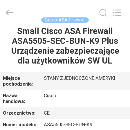
2026
LonRise
Equipment
Co.
Ltd..
Cisco ASA Firewall
All
Rights
Reserved.
Small Cisco ASA Firewall
DO
ASA5505-SEC-BUN-K9 Plus
DOMU
Urządzenie zabezpieczające
PRODUKTY
dla użytkowników SW UL
FILMY
Miejsce
STANY ZJEDNOCZONE AMERYKI
pochodzenia:
O
Nazwa
Cisco
handlowa:
NAS
Orzecznictwo:
CE
WYCIECZKA
Numer modelu:
ASA5505-SEC-BUN-K9