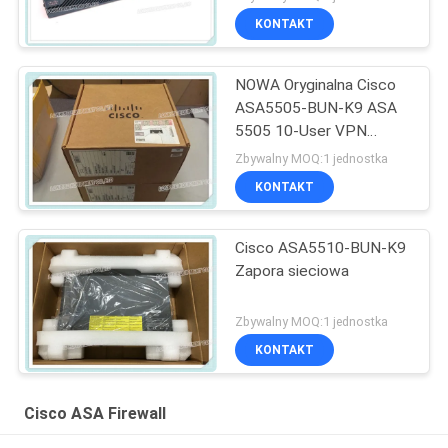
Ethernet
KONTAKT
NOWA Oryginalna Cisco
ASA5505-BUN-K9 ASA
5505 10-User VPN
Firewall ASA5505-BUN-
Zbywalny MOQ:1 jednostka
K9
KONTAKT
Cisco ASA5510-BUN-K9
Zapora sieciowa
Zbywalny MOQ:1 jednostka
KONTAKT
Cisco ASA Firewall