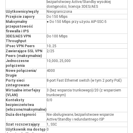
bezpaństwowy Active/Standby wysokiej
dostępności, licencja 3DES/AES
Użytkownicy/węzły
Nieograniczona
Przejście zapory
Do 150 Mbps
Maksymalny
● Do 150 Mbps przy użyciu AIP-SSC-5
przepustowość
firewalla i IPS
3DES/AES VPN
Do 100 Mbps
Throughput
IPsec VPN Peers
10; 25
Zawierające SSL VPN
2/25
Peers (maksymalnie)
Jednoczesne
10,000; 25,000
połączenia
Nowe połączenia/
4000
Drugie
Porty sieci
8-port Fast Ethernet switch (w tym 2 porty PoE)
zintegrowane
Wirtualne interfejsy
3 (bez wsparcia trunkowego)/20 (z wsparciem
(VLAN)
trunkowym)
Konteksty
0/0
bezpieczeństwa
(wliczone/maksymalne)
Duża dostępność
Nie obsługiwane; bezpaństwowe wsparcie
Active/Standby i redundantnego ISP
Szat rozszerzający
1, SSC
Użytkownik ma dostęp
0