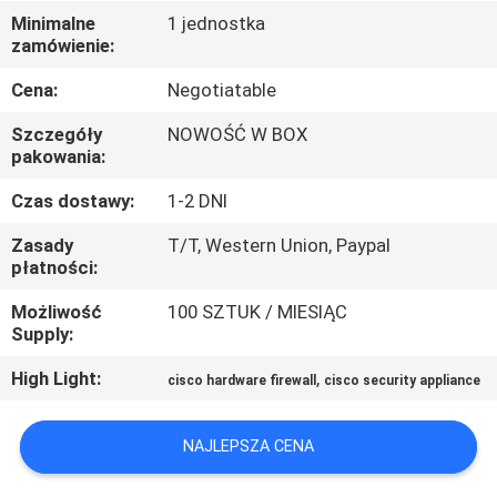
PO
Minimalne
1 jednostka
zamówienie:
FABRYCE
Cena:
Negotiatable
KONTROLA
Szczegóły
NOWOŚĆ W BOX
JAKOŚCI
pakowania:
Czas dostawy:
1-2 DNI
SKONTAKTUJ
Zasady
T/T, Western Union, Paypal
SIĘ
płatności:
Z
Możliwość
100 SZTUK / MIESIĄC
Supply:
NAMI
High Light:
,
cisco hardware firewall
cisco security appliance
NOWOŚCI
NAJLEPSZA CENA
SPRAWY