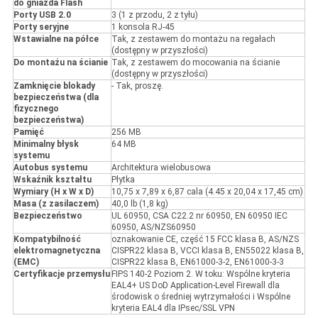
do gniazda Flash
Porty USB 2.0
3 (1 z przodu, 2 z tyłu)
Porty seryjne
1 konsola RJ-45
Wstawialne na półce
Tak, z zestawem do montażu na regałach
(dostępny w przyszłości)
Do montażu na ścianie
Tak, z zestawem do mocowania na ścianie
(dostępny w przyszłości)
Zamknięcie blokady
- Tak, proszę.
bezpieczeństwa (dla
fizycznego
bezpieczeństwa)
Pamięć
256 MB
Minimalny błysk
64 MB
systemu
Autobus systemu
Architektura wielobusowa
Wskaźnik kształtu
Płytka
Wymiary (H x W x D)
10,75 x 7,89 x 6,87 cala (4.45 x 20,04 x 17,45 cm)
Masa (z zasilaczem)
40,0 lb (1,8 kg)
Bezpieczeństwo
UL 60950, CSA C22.2 nr 60950, EN 60950 IEC
60950, AS/NZS60950
Kompatybilność
oznakowanie CE, część 15 FCC klasa B, AS/NZS
elektromagnetyczna
CISPR22 klasa B, VCCI klasa B, EN55022 klasa B,
(EMC)
CISPR22 klasa B, EN61000-3-2, EN61000-3-3
Certyfikacje przemysłu
FIPS 140-2 Poziom 2. W toku: Wspólne kryteria
EAL4+ US DoD Application-Level Firewall dla
środowisk o średniej wytrzymałości i Wspólne
kryteria EAL4 dla IPsec/SSL VPN