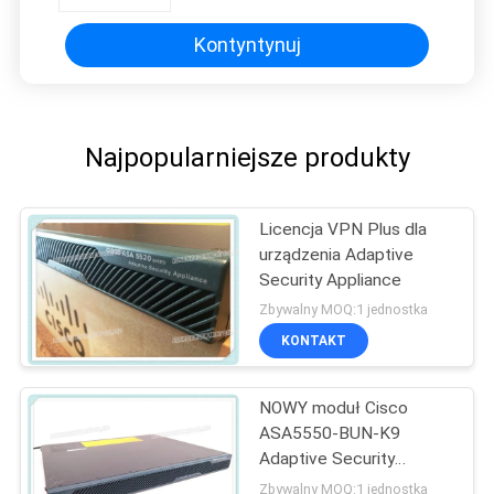
użytkowników SW UL
Kontyntynuj
Najpopularniejsze produkty
Licencja VPN Plus dla
urządzenia Adaptive
Security Appliance
Zbywalny MOQ:1 jednostka
KONTAKT
NOWY moduł Cisco
ASA5550-BUN-K9
Adaptive Security
Appliance ASA 5550
Zbywalny MOQ:1 jednostka