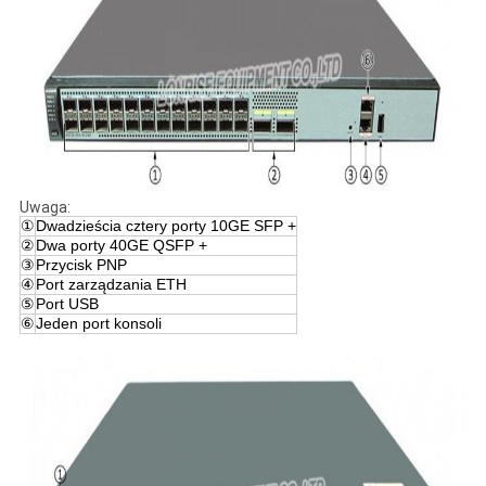
Uwaga:
①
Dwadzieścia cztery porty 10GE SFP +
②
Dwa porty 40GE QSFP +
③
Przycisk PNP
④
Port zarządzania ETH
⑤
Port USB
⑥
Jeden port konsoli