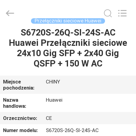
2026
LonRise
Equipment
Co.
Ltd..
Przełączniki sieciowe Huawei
All
Rights
Reserved.
S6720S-26Q-SI-24S-AC
DO
Huawei Przełączniki sieciowe
DOMU
24x10 Gig SFP + 2x40 Gig
PRODUKTY
QSFP + 150 W AC
FILMY
Miejsce
CHINY
pochodzenia:
O
Nazwa
Huawei
handlowa:
NAS
Orzecznictwo:
CE
WYCIECZKA
Numer modelu:
S6720S-26Q-SI-24S-AC