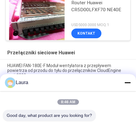
Router Huawei
CR5D00LFXF70 NE40E
USD5000-3000 MOQ:1
KONTAKT
Przełączniki sieciowe Huawei
HUAWEI FAN-180E-F Moduł wentylatora z przepływem
powietrza od przodu do tyłu do przełączników CloudEngine
serii 8800
Laura
S5735-S24P4XE-V2, Huawei S5735 Switch, 24xGE
PoE+/4x10GE SFP+
8:46 AM
C9300X-48TX-A Cisco Catalyst 9300 Switch, 48x 1G/10G
RJ45, Modular uplink, Network Advantage
Good day, what product are you looking for?
popularne kategorie
Wszystko