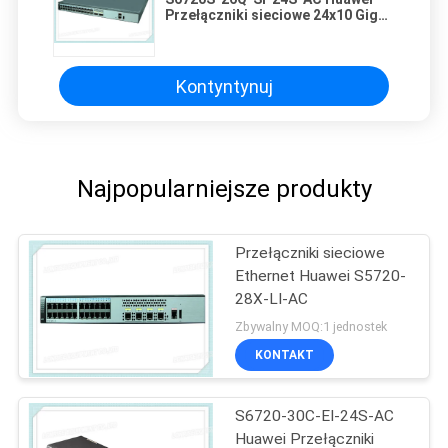
Przełączniki sieciowe 24x10 Gig
SFP + 2x40 Gig QSFP + 150 W AC
Kontyntynuj
Najpopularniejsze produkty
Przełączniki sieciowe
Ethernet Huawei S5720-
28X-LI-AC
Zbywalny MOQ:1 jednostek
KONTAKT
S6720-30C-EI-24S-AC
Huawei Przełączniki