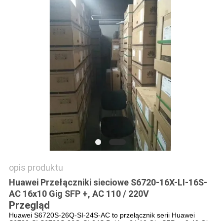
SITEMAP
POLITYKA
PRYWATNOŚCI
opis produktu
Huawei Przełączniki sieciowe S6720-16X-LI-16S-
AC 16x10 Gig SFP +, AC 110 / 220V
Przegląd
Huawei S6720S-26Q-SI-24S-AC to przełącznik serii Huawei