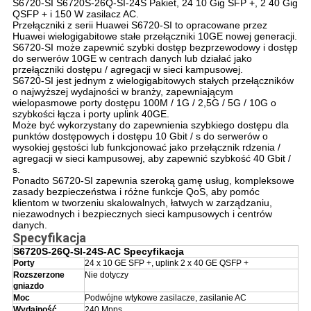
S6720-SI S6720S-26Q-SI-24S Pakiet, 24 10 Gig SFP +, 2 40 Gig
QSFP + i 150 W zasilacz AC.
Przełączniki z serii Huawei S6720-SI to opracowane przez
Huawei wielogigabitowe stałe przełączniki 10GE nowej generacji.
S6720-SI może zapewnić szybki dostęp bezprzewodowy i dostęp
do serwerów 10GE w centrach danych lub działać jako
przełączniki dostępu / agregacji w sieci kampusowej.
S6720-SI jest jednym z wielogigabitowych stałych przełączników
o najwyższej wydajności w branży, zapewniającym
wielopasmowe porty dostępu 100M / 1G / 2,5G / 5G / 10G o
szybkości łącza i porty uplink 40GE.
Może być wykorzystany do zapewnienia szybkiego dostępu dla
punktów dostępowych i dostępu 10 Gbit / s do serwerów o
wysokiej gęstości lub funkcjonować jako przełącznik rdzenia /
agregacji w sieci kampusowej, aby zapewnić szybkość 40 Gbit /
s.
Ponadto S6720-SI zapewnia szeroką gamę usług, kompleksowe
zasady bezpieczeństwa i różne funkcje QoS, aby pomóc
klientom w tworzeniu skalowalnych, łatwych w zarządzaniu,
niezawodnych i bezpiecznych sieci kampusowych i centrów
danych.
Specyfikacja
S6720S-26Q-SI-24S-AC Specyfikacja
Porty
24 x 10 GE SFP +, uplink 2 x 40 GE QSFP +
Rozszerzone
Nie dotyczy
gniazdo
Moc
Podwójne wtykowe zasilacze, zasilanie AC
Wydajność
240 Mpps