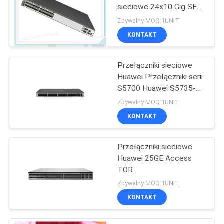
sieciowe 24x10 Gig SFP
+ 2x40 Gig QSFP + porty
Zbywalny MOQ:1UNIT
KONTAKT
Przełączniki sieciowe
Huawei Przełączniki serii
S5700 Huawei S5735-
L48P4X-A
Zbywalny MOQ:1UNIT
KONTAKT
Przełączniki sieciowe
Huawei 25GE Access
TOR
Zbywalny MOQ:1UNIT
KONTAKT