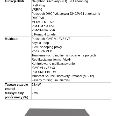
Funkcje IPv6
Neighbor Discovery (ND) i ND snooping
IPv6 Ping
VRRP6
Podsłuch DHCPv6, serwer DHCPv6 i przekaźnik
DHCPv6
MLDv1 i MLDv2
PIM-DM dla IPv6
PIM-SM dla IPv6
6 Ponad 4 tunele
Multicast
Podsłuch IGMP V1 / V2 / V3
Szybki urlop
IGMP snooping proxy
Podsłuch MLD
Tłumienie ruchu multiemisji oparte na portach
Replikacja multiemisji VLAN
Kontrolowane multicastowanie
IGMP v1 / v2 / v3
PIM-SM i PIM-DM
Multicast Source Discovery Protocol (MSDP)
Zasady routingu multiemisji
Typowe zużycie
68,4W
energii
Maksymalny
97W
pobór mocy (W)