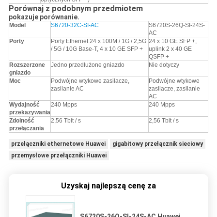
Porównaj z podobnym przedmiotem
pokazuje porównanie.
Model
S6720-32C-SI-AC
S6720S-26Q-SI-24S-
AC
Porty
Porty Ethernet 24 x 100M / 1G / 2,5G
24 x 10 GE SFP +,
/ 5G / 10G Base-T, 4 x 10 GE SFP +
uplink 2 x 40 GE
QSFP +
Rozszerzone
Jedno przedłużone gniazdo
Nie dotyczy
gniazdo
Moc
Podwójne wtykowe zasilacze,
Podwójne wtykowe
zasilanie AC
zasilacze, zasilanie
AC
Wydajność
240 Mpps
240 Mpps
przekazywania
Zdolność
2,56 Tbit / s
2,56 Tbit / s
przełączania
przełączniki ethernetowe Huawei
gigabitowy przełącznik sieciowy
przemysłowe przełączniki Huawei
Uzyskaj najlepszą cenę za
S6720S-26Q-SI-24S-AC Huawei