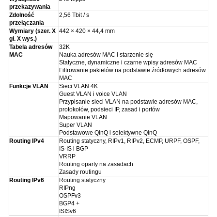
przekazywania
Zdolność
2,56 Tbit / s
przełączania
Wymiary (szer. X
442 × 420 × 44,4 mm
gł. X wys.)
Tabela adresów
32K
MAC
Nauka adresów MAC i starzenie się
Statyczne, dynamiczne i czarne wpisy adresów MAC
Filtrowanie pakietów na podstawie źródłowych adresów
MAC
Funkcje VLAN
Sieci VLAN 4K
Guest VLAN i voice VLAN
Przypisanie sieci VLAN na podstawie adresów MAC,
protokołów, podsieci IP, zasad i portów
Mapowanie VLAN
Super VLAN
Podstawowe QinQ i selektywne QinQ
Routing IPv4
Routing statyczny, RIPv1, RIPv2, ECMP, URPF, OSPF,
IS-IS i BGP
VRRP
Routing oparty na zasadach
Zasady routingu
Routing IPv6
Routing statyczny
RIPng
OSPFv3
BGP4 +
ISISv6