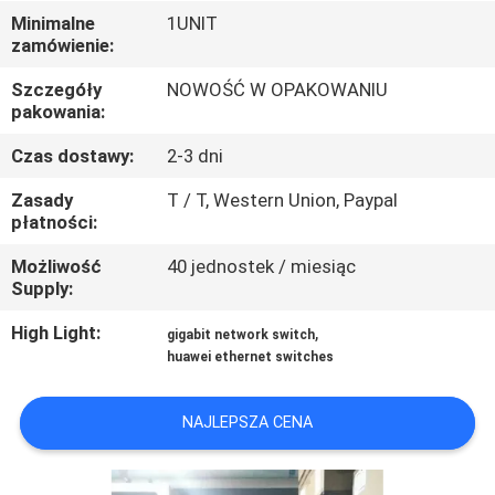
PO
Minimalne
1UNIT
zamówienie:
FABRYCE
Szczegóły
NOWOŚĆ W OPAKOWANIU
pakowania:
KONTROLA
JAKOŚCI
Czas dostawy:
2-3 dni
Zasady
T / T, Western Union, Paypal
płatności:
SKONTAKTUJ
SIĘ
Możliwość
40 jednostek / miesiąc
Supply:
Z
High Light:
,
gigabit network switch
NAMI
huawei ethernet switches
NOWOŚCI
NAJLEPSZA CENA
SPRAWY