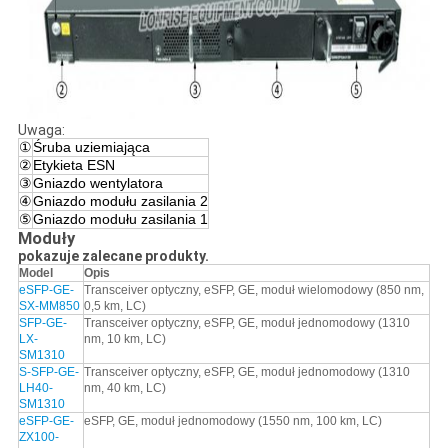
Uwaga:
①
Śruba uziemiająca
②
Etykieta ESN
③
Gniazdo wentylatora
④
Gniazdo modułu zasilania 2
⑤
Gniazdo modułu zasilania 1
Moduły
pokazuje zalecane produkty.
Model
Opis
eSFP-GE-
Transceiver optyczny, eSFP, GE, moduł wielomodowy (850 nm,
SX-MM850
0,5 km, LC)
SFP-GE-
Transceiver optyczny, eSFP, GE, moduł jednomodowy (1310
LX-
nm, 10 km, LC)
SM1310
S-SFP-GE-
Transceiver optyczny, eSFP, GE, moduł jednomodowy (1310
LH40-
nm, 40 km, LC)
SM1310
eSFP-GE-
eSFP, GE, moduł jednomodowy (1550 nm, 100 km, LC)
ZX100-