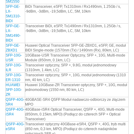
SM1550
SFP-GE-
BiDi Transceiver, eSFP, Tx1310nm / Rx1490nm, 1.25Gb / s,
LX-
-9dBm, -3dBm, -19,5dBm, LC, SM, 10km
SM1310-
BIDI
SFP-GE-
Transceiver BiDi, eSFP, Tx1490nm / Rx1310nm, 1.25Gb / s,
LX-
-9dBm, -3dBm, -19,5dBm, LC, SM, 10km
SM1490-
BIDI
SFP-GE-
Huawei Optical Transceiver SFP-GE-ZBXD1, eSFP, GE, moduł
ZBXD1
BIDI Single-mode (1570nm (Tx) / 1490nm (Rx), 80km, LC)
SFP-10G-
10GBase-USR Transceiver Optyczny, SFP +, 10G, Multi-mode
USR
Module (850nm, 0.1km, LC)
SFP-10G-
Transceiver optyczny, SFP +, 9.8G, moduł jednomodowy
ILR
(1310nm, 1.4km, LC)
SFP-10G-
Transceiver optyczny, SFP +, 10G, moduł jednomodowy (1310
ER-1310
nm, 40 km, LC)
HUAWEI
Huawei 10GBase-ZR Transceiver optyczny, SFP +, 10G, moduł
SFP-10G-
jednomodowy (1550 nm, 80 km, LC)
ZR
QSFP-40G-
40GBASE-SR4 QSFP Moduł nadawczo-odbiorczy ze złączem
SR4
MPO
QSFP-40G-
40GBase-iSR4 Optical Transceiver, QSFP +, 40G, Multi-mode
iSR4
(850nm, 0.15km, MPO) (Podłącz do czterech SFP + Optical
Transceiver)
QSFP-40G-
Transceiver optyczny 40GBase-eSR4, QSFP +, 40G, tryb multi
eSR4
(850 nm, 0,3 km, MPO) (Podłącz do czterech nadajników
optycznych SFP +)