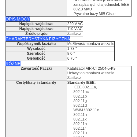
RFC 3636 Definicje obiektów
zarządzanych dla jednostek IEEE
802.3 MAU
Prywatne bazy MIB Cisco
OPIS MOCY
Napięcie wejściowe
220 V AC
Napięcie wejściowe
110 V AC
Źródło prądu
Zasilacz
CHARAKTERYSTYKA FIZYCZNA
Współczynnik kształtu
Możliwość montażu w szafie
Wysokość
1,73 "
Szerokość
8,0 ”
Głębokość
6,75 "
RÓŻNE
Zawartość Paczki
Katalizator AIR-CT2504-5-K9
Uchwyt do montażu w szafie
Zasilacz
Certyfikaty i standardy
Standardy IEEE:
IEEE 802.11a,
802.11ac
802.11b
802.11g
802.11d
WMM / 802.11e
802.11h
802.11k
802.11n
802.11r
802.11u