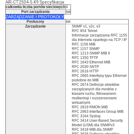
AIR-CT2504-5-K9 Specyfikacja:
całkowita liczba portów sieciowych
4
Port zarządzania
tak
ZARZĄDZANIE I PROTOKOŁY
Posłuszny
tak
Zarządzanie
SNMP v1, v2c, v3
RFC 854 Telnet
Informacje zarządzania RFC 1155
dla Internetu opartego na TCP / IP
RFC
1156 MIB
RFC 1157 SNMP
RFC 1213 SNMP MIB II
RFC 1350 TFTP
RFC 1643 Ethernet MIB
RFC 2030 SNTP
RFC 2616 HTTP
RFC 2665 Interfejsy typu Ethernet
podobne do MIB
RFC 2674 Definicje obiektów
zarządzanych dla mostów z
klasami ruchu, filtrowaniem
multiemisji i rozszerzeniami
wirtualnymi
RFC 2819 RMON MIB
RFC 2863 Interfaces Group MIB
RFC 3164 Syslog
RFC 3414 User-Based Security
Model (USM) dla SNMPv3
RFC 3418 MIB dla SNMP