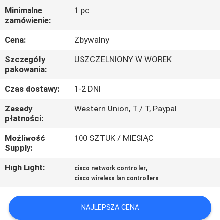
PO
Minimalne
1 pc
zamówienie:
FABRYCE
Cena:
Zbywalny
KONTROLA
Szczegóły
USZCZELNIONY W WOREK
JAKOŚCI
pakowania:
Czas dostawy:
1-2 DNI
SKONTAKTUJ
Zasady
Western Union, T / T, Paypal
SIĘ
płatności:
Z
Możliwość
100 SZTUK / MIESIĄC
Supply:
NAMI
High Light:
,
cisco network controller
cisco wireless lan controllers
NOWOŚCI
NAJLEPSZA CENA
SPRAWY