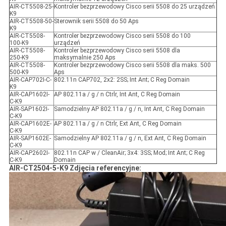
AIR-CT5508-25-
Kontroler bezprzewodowy Cisco serii 5508 do 25 urządzeń
K9
AIR-CT5508-50-
Sterownik serii 5508 do 50 Aps
K9
AIR-CT5508-
Kontroler bezprzewodowy Cisco serii 5508 do 100
100-K9
urządzeń
AIR-CT5508-
Kontroler bezprzewodowy Cisco serii 5508 dla
250-K9
maksymalnie 250 Aps
AIR-CT5508-
Kontroler bezprzewodowy Cisco serii 5508 dla maks. 500
500-K9
Aps
AIR-CAP702I-C-
802.11n CAP702, 2x2: 2SS; Int Ant; C Reg Domain
K9
AIR-CAP1602I-
AP 802.11a / g / n Ctrlr, Int Ant, C Reg Domain
C-K9
AIR-SAP1602I-
Samodzielny AP 802.11a / g / n, Int Ant, C Reg Domain
C-K9
AIR-CAP1602E-
AP 802.11a / g / n Ctrlr, Ext Ant, C Reg Domain
C-K9
AIR-SAP1602E-
Samodzielny AP 802.11a / g / n, Ext Ant, C Reg Domain
C-K9
AIR-CAP2602I-
802.11n CAP w / CleanAir; 3x4: 3SS; Mod; Int Ant; C Reg
C-K9
Domain
AIR-CT2504-5-K9 Zdjęcia referencyjne: