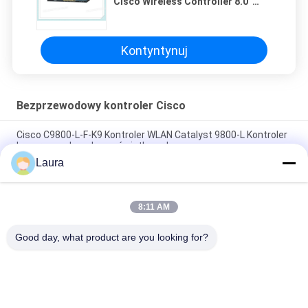
Cisco Wireless Controller 8.0”
Szerokość Energooszczędna
Kontyntynuj
Bezprzewodowy kontroler Cisco
Cisco C9800-L-F-K9 Kontroler WLAN Catalyst 9800-L Kontroler
bezprzewodowy łącza światłowodowego
Laura
Huawei AirEngine5761-11WD Wewnętrzne punkty dostępowe
11ax Typ pomieszczenia 2 + 2 Podwójna częstotliwość
8:11 AM
Bezprzewodowe kontrolery dostępu Huawei AirEngine9700D-
M1 Mainframe 16 portów GE 12 portów 10GE SFP+
Good day, what product are you looking for?
popularne kategorie
Wszystko
Optyczny Moduł 
Transceiver 