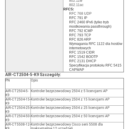
802.11w
802.11ac
RFCS:
RFC 768 UDP
RFC 791 IP
RFC 2460 IPv6 (tylko tryb
mostkowania passthrough)
RFC 792 ICMP
RFC 793 TCP
RFC 826 ARP
Wymagania RFC 1122 dla hostów
internetowych
RFC 1519 CIDR
RFC 1542 BOOTP
RFC 2131 DHCP
Specyfikacja protokołu RFC 5415
CAPWAP
AIR-CT2504-5-K9 Szczegóły:
PN
Opis
AIR-CT2504-5-
Kontroler bezprzewodowy 2504 z 5 licencjami AP
K9
AIR-CT2504-15-
Kontroler bezprzewodowy 2504 z 15 licencjami AP
K9
AIR-CT2504-25-
Kontroler bezprzewodowy 2504 z 25 licencjami AP
K9
AIR-CT2504-50-
Kontroler bezprzewodowy 2504 z 50 licencjami AP
K9
AIR-CT5508-12-
Kontroler bezprzewodowy Cisco serii 5508 dla
K9
maksymalnie 12 urządzeń