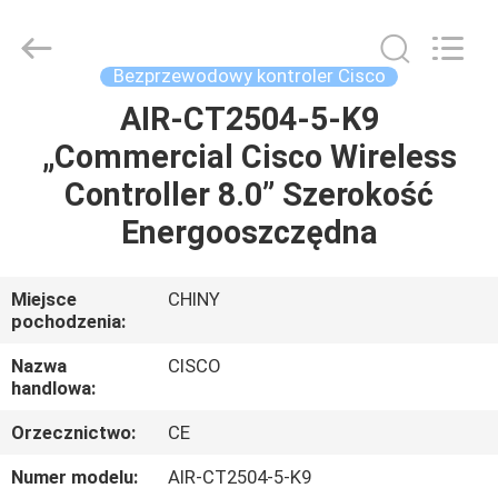
2026
LonRise
Equipment
Co.
Ltd..
Bezprzewodowy kontroler Cisco
All
Rights
Reserved.
AIR-CT2504-5-K9
DO
„Commercial Cisco Wireless
DOMU
Controller 8.0” Szerokość
PRODUKTY
Energooszczędna
FILMY
Miejsce
CHINY
pochodzenia:
O
Nazwa
CISCO
handlowa:
NAS
Orzecznictwo:
CE
WYCIECZKA
Numer modelu:
AIR-CT2504-5-K9