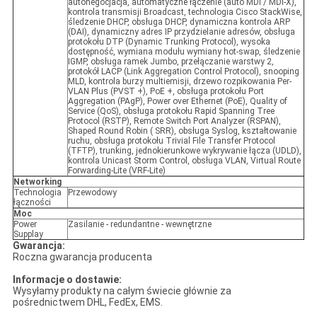
autonegocjacja, automatyczne łączenie (auto MDI / MDI-X),
kontrola transmisji Broadcast, technologia Cisco StackWise,
śledzenie DHCP, obsługa DHCP, dynamiczna kontrola ARP
(DAI), dynamiczny adres IP przydzielanie adresów, obsługa
protokołu DTP (Dynamic Trunking Protocol), wysoka
dostępność, wymiana modułu wymiany hot-swap, śledzenie
IGMP, obsługa ramek Jumbo, przełączanie warstwy 2,
protokół LACP (Link Aggregation Control Protocol), snooping
MLD, kontrola burzy multiemisji, drzewo rozpikowania Per-
VLAN Plus (PVST +), PoE +, obsługa protokołu Port
Aggregation (PAgP), Power over Ethernet (PoE), Quality of
Service (QoS), obsługa protokołu Rapid Spanning Tree
Protocol (RSTP), Remote Switch Port Analyzer (RSPAN),
Shaped Round Robin ( SRR), obsługa Syslog, kształtowanie
ruchu, obsługa protokołu Trivial File Transfer Protocol
(TFTP), trunking, jednokierunkowe wykrywanie łącza (UDLD),
kontrola Unicast Storm Control, obsługa VLAN, Virtual Route
Forwarding-Lite (VRF-Lite)
Networking
Technologia
Przewodowy
łączności
Moc
Power
Zasilanie - redundantne - wewnętrzne
Supplay
Gwarancja:
Roczna gwarancja producenta
Informacje o dostawie:
Wysyłamy produkty na całym świecie głównie za
pośrednictwem DHL, FedEx, EMS.