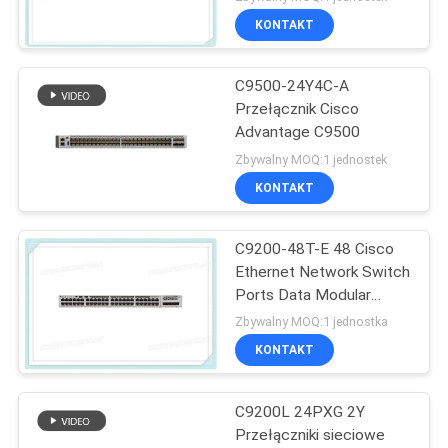
KONTAKT
C9500-24Y4C-A
Przełącznik Cisco
Advantage C9500
Zbywalny MOQ:1 jednostek
KONTAKT
C9200-48T-E 48 Cisco
Ethernet Network Switch
Ports Data Modular
Uplink Options
Zbywalny MOQ:1 jednostka
KONTAKT
C9200L 24PXG 2Y
Przełączniki sieciowe