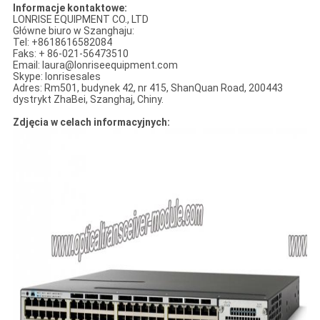
Informacje kontaktowe:
LONRISE EQUIPMENT CO., LTD
Główne biuro w Szanghaju:
Tel: +8618616582084
Faks: + 86-021-56473510
Email: laura@lonriseequipment.com
Skype: lonrisesales
Adres: Rm501, budynek 42, nr 415, ShanQuan Road, 200443
dystrykt ZhaBei, Szanghaj, Chiny.
Zdjęcia w celach informacyjnych: