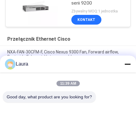
serii 9200
Zbywalny MOQ:1 jednostka
KONTAKT
Przełącznik Ethernet Cisco
NXA-FAN-30CFM-F, Cisco Nexus 9300 Fan, Forward airflow,
Port-side Exhaust, Hot-swappable
Laura
N9K-C9348GC-FXP, Cisco Nexus 9300 Switch, 48x1G BASE-
T/4x25G SFP28/2x100G QSFP28
11:39 AM
C9200-24T-A, przełącznik Cisco Catalyst 9200, porty
24xGE/przewaga sieci/łączenie kaskadowe
Good day, what product are you looking for?
popularne kategorie
Wszystko
Optyczny Moduł 
Transceiver 
Nadawczo-
Optyczny SFP