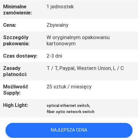
PO
Minimalne
1 jednostek
zamówienie:
FABRYCE
Cena:
Zbywalny
KONTROLA
Szczegóły
W oryginalnym opakowaniu
JAKOŚCI
pakowania:
kartonowym
Czas dostawy:
2-3 dni
SKONTAKTUJ
Zasady
T / T, Paypal, Western Union, L / C
SIĘ
płatności:
Z
Możliwość
25 sztuk / miesięcy
Supply:
NAMI
High Light:
,
optical ethernet switch
fiber optic network switch
NOWOŚCI
NAJLEPSZA CENA
SPRAWY