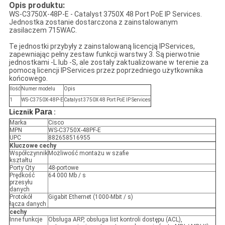
Opis produktu:
WS-C3750X-48P-E - Catalyst 3750X 48 Port PoE IP Services.
Jednostka zostanie dostarczona z zainstalowanym
zasilaczem 715WAC.
Te jednostki przybyły z zainstalowaną licencją IPServices,
zapewniając pełny zestaw funkcji warstwy 3.
Są pierwotnie
jednostkami -L lub -S, ale zostały zaktualizowane w terenie za
pomocą licencji IPServices przez poprzedniego użytkownika
końcowego.
Ilość
Numer modelu
Opis
1
WS-C3750X-48P-E
Catalyst 3750X 48 Port PoE IP Services
Para
Licznik
:
Marka
Cisco
MPN
WS-C3750X-48PF-E
UPC
882658516955
Kluczowe cechy
Współczynnik
Możliwość montażu w szafie
kształtu
Porty Qty
48-portowe
Prędkość
64 000 Mb / s
przesyłu
danych
Protokół
Gigabit Ethernet (1000-Mbit / s)
łącza danych
cechy
Inne funkcje
Obsługa ARP, obsługa list kontroli dostępu (ACL),