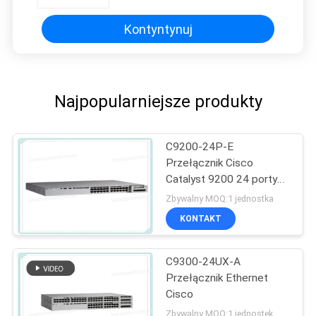
skalowalność
Kontyntynuj
Najpopularniejsze produkty
C9200-24P-E
Przełącznik Cisco
Catalyst 9200 24 porty
PoE + Switch Network
Zbywalny MOQ:1 jednostka
Essentials
KONTAKT
C9300-24UX-A
Przełącznik Ethernet
Cisco
Zbywalny MOQ:1 jednostek