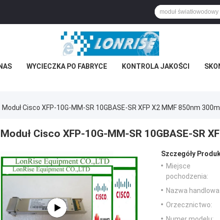
NAS
WYCIECZKA PO FABRYCE
KONTROLA JAKOŚCI
SKON
Moduł Cisco XFP-10G-MM-SR 10GBASE-SR XFP X2 MMF 850nm 300m
Moduł Cisco XFP-10G-MM-SR 10GBASE-SR X
Szczegóły Produk
Miejsce
pochodzenia:
Nazwa handlowa
Orzecznictwo:
Numer modelu: