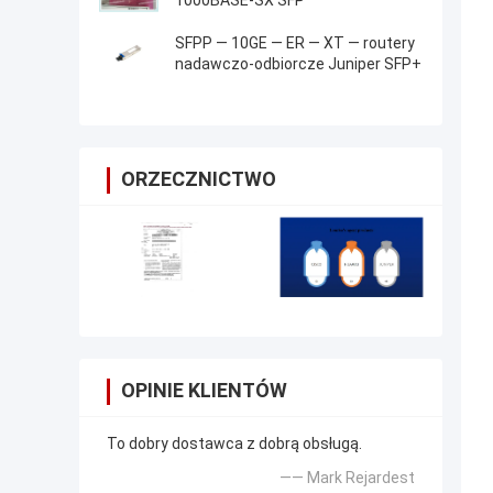
1000BASE-SX SFP
SFPP — 10GE — ER — XT — routery
nadawczo-odbiorcze Juniper SFP+
ORZECZNICTWO
OPINIE KLIENTÓW
To dobry dostawca z dobrą obsługą.
—— Mark Rejardest