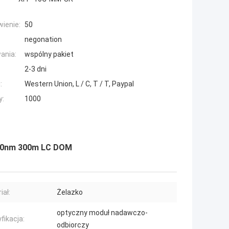
ienie:
50
negonation
ania:
wspólny pakiet
2-3 dni
:
Western Union, L / C, T / T, Paypal
y:
1000
50nm 300m LC DOM
iał:
Żelazko
optyczny moduł nadawczo-
fikacja:
odbiorczy