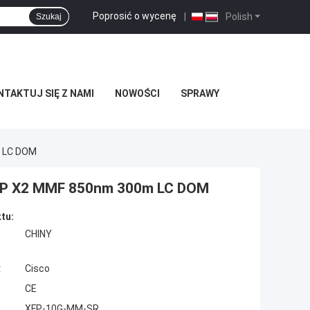
Poprosić o wycenę
|
Polish
Szukaj
TAKTUJ SIĘ Z NAMI
NOWOŚCI
SPRAWY
 LC DOM
FP X2 MMF 850nm 300m LC DOM
tu:
CHINY
:
Cisco
CE
XFP-10G-MM-SR