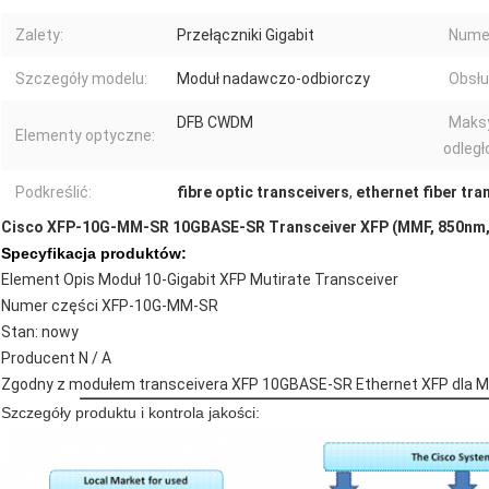
Zalety:
Przełączniki Gigabit
Numer
Szczegóły modelu:
Moduł nadawczo-odbiorczy
Obsł
DFB CWDM
Maks
Elementy optyczne:
odległ
Podkreślić:
fibre optic transceivers
,
ethernet fiber tra
Cisco XFP-10G-MM-SR 10GBASE-SR Transceiver XFP (MMF, 850nm,
Specyfikacja produktów:
Element Opis Moduł 10-Gigabit XFP Mutirate Transceiver
Numer części XFP-10G-MM-SR
Stan: nowy
Producent N / A
Zgodny z modułem transceivera XFP 10GBASE-SR Ethernet XFP dla 
Szczegóły produktu i kontrola jakości: