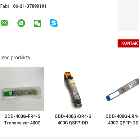
Faks:
86-21-37890191
Inne produkty
QDD-400G-FR4-S
QDD-400G-DR4-S
QDD-400G-LR4-
Transceiver 400G
400G QSFP-DD
400G QSFP-DD
QSFP-DD, 400G-
nadajnik, 400G-
nadajnik, 400G
FR4, 2 km,
DR4, 500m Duplex
LR4, 10km Dupl