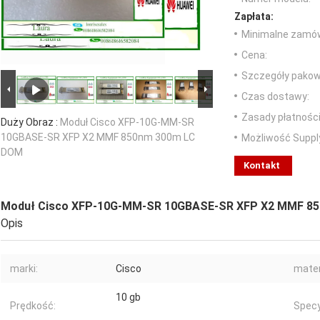
Zapłata:
Minimalne zamów
Cena:
Szczegóły pakow
Czas dostawy:
Zasady płatności
Duży Obraz :
Moduł Cisco XFP-10G-MM-SR
10GBASE-SR XFP X2 MMF 850nm 300m LC
Możliwość Suppl
DOM
Kontakt
Moduł Cisco XFP-10G-MM-SR 10GBASE-SR XFP X2 MMF 8
Opis
marki:
Cisco
mater
10 gb
Prędkość:
Specy