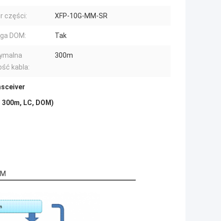
 części:
XFP-10G-MM-SR
uga DOM:
Tak
ymalna
300m
ość kabla:
nsceiver
 300m, LC, DOM)
MM