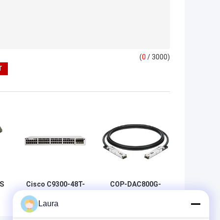
(
0
/ 3000)
S
Cisco C9300-48T-
COP-DAC800G-
E Catalyst 9300
01C OSFP 800G
Laura
-
48-portowy
do 800G Kabel
ex
przełącznik
DAC 1m AWG 30