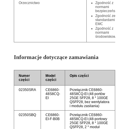
Zgodność z
Orzecznictwo
normami
bezpieczeństwa
Zgodność ze
standardami
EMC
Zgodność z
normami
środowiskowymi
Informacje dotyczące zamawiania
Numer
Model
Opis części
części
części
02350SRA
CE6860-
Przełącznik CE6860-
48S8CQ-
48S8CQ-EI (48 portów
EI
25GE SFP28, 8 * 100GE
QSFP28, bez wentylatora
i modułu zasilania)
02350SBQ
CE6860-
Przełącznik CE6860-
EI-F-B0B
48S8CQ-EI (48-portowy
25GE SFP28, 8 * 100GE
QSFP28, 2 * moduł