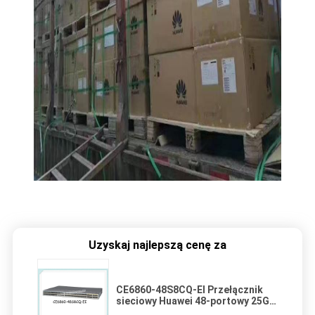
Uzyskaj najlepszą cenę za
CE6860-48S8CQ-EI Przełącznik
sieciowy Huawei 48-portowy 25GE
SFP28,8 * 100GE QSFP28, bez