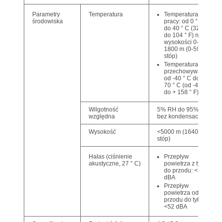
Temperatura
Parametry
Temperatura
pracy: od 0 ° C
środowiska
do 40 ° C (32 ° F
do 104 ° F) na
wysokości 0-
1800 m (0-5906
stóp)
Temperatura
przechowywania:
od -40 ° C do +
70 ° C (od -40 ° F
do + 158 ° F)
Wilgotność
5% RH do 95% RH,
względna
bez kondensacji
Wysokość
<5000 m (16404
stóp)
Przepływ
Hałas (ciśnienie
powietrza z tyłu
akustyczne, 27 ° C)
do przodu: <51
dBA
Przepływ
powietrza od
przodu do tyłu:
<52 dBA