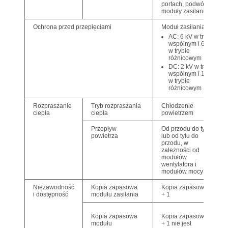
portach, podwójne
moduły zasilania)
Ochrona przed przepięciami
Moduł zasilania:
AC: 6 kV w trybie
wspólnym i 6 kV
w trybie
różnicowym
DC: 2 kV w trybie
wspólnym i 1 kV
w trybie
różnicowym
Rozpraszanie
Tryb rozpraszania
Chłodzenie
ciepła
ciepła
powietrzem
Przepływ
Od przodu do tyłu
powietrza
lub od tyłu do
przodu, w
zależności od
modułów
wentylatora i
modułów mocy
Niezawodność
Kopia zapasowa
Kopia zapasowa 1
i dostępność
modułu zasilania
+ 1
Kopia zapasowa
Kopia zapasowa 1
modułu
+ 1 nie jest