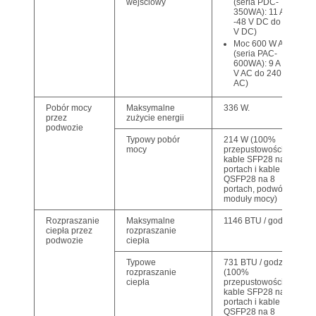
(seria PDC-
wejściowy
350WA): 11 A (od
-48 V DC do -60
V DC)
Moc 600 W AC
(seria PAC-
600WA): 9 A (100
V AC do 240 V
AC)
Pobór mocy
Maksymalne
336 W.
przez
zużycie energii
podwozie
Typowy pobór
214 W (100%
mocy
przepustowości,
kable SFP28 na 48
portach i kable
QSFP28 na 8
portach, podwójne
moduły mocy)
Rozpraszanie
Maksymalne
1146 BTU / godz
ciepła przez
rozpraszanie
podwozie
ciepła
Typowe
731 BTU / godz.
rozpraszanie
(100%
ciepła
przepustowości,
kable SFP28 na 48
portach i kable
QSFP28 na 8