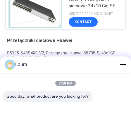
sieciowe 24x10 Gig SFP
+ 2x40 Gig QSFP + porty
USD5000-3000 MOQ:1UNIT
KONTAKT
Przełączniki sieciowe Huawei
S5735-S48S4XE-V2, Przełącznik Huawei S5735-S, 48x1GE
RJ45/4x10GE SFP+/Brak zasilania
Laura
S5735-S24ST4XE-V2, Przełącznik Huawei S5735-S, 24x1GE
elektryczny/4x10GE SFP+/brak zasilania
7:50 PM
Przełącznik agregacyjny Huawei S6330-H48X6C-A 48×10GE
6×100GE
Good day, what product are you looking for?
popularne kategorie
Wszystko
Optyczny Moduł 
Transceiver 
Nadawczo-
Optyczny SFP