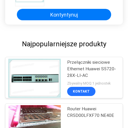
wentylatora i modułu zasilania
Kontyntynuj
Najpopularniejsze produkty
Przełączniki sieciowe
Ethernet Huawei S5720-
28X-LI-AC
Zbywalny MOQ:1 jednostek
KONTAKT
Router Huawei
CR5D00LFXF70 NE40E