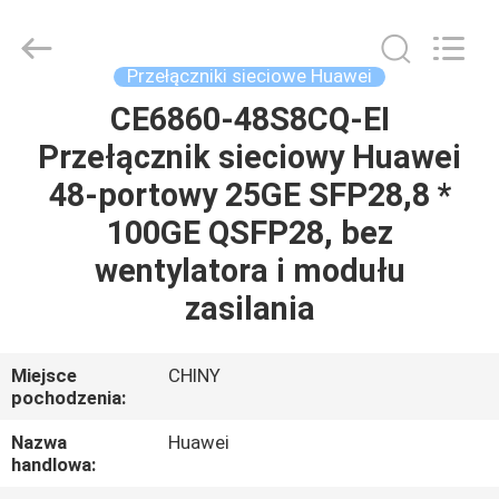
2026
LonRise
Equipment
Co.
Ltd..
Przełączniki sieciowe Huawei
All
Rights
Reserved.
CE6860-48S8CQ-EI
DO
Przełącznik sieciowy Huawei
DOMU
48-portowy 25GE SFP28,8 *
PRODUKTY
100GE QSFP28, bez
wentylatora i modułu
FILMY
zasilania
O
Miejsce
CHINY
pochodzenia:
NAS
Nazwa
Huawei
handlowa:
WYCIECZKA