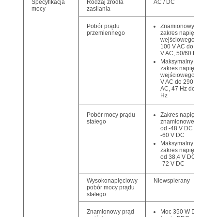
Specyfikacja
Rodzaj źródła
AC / DC
mocy
zasilania
Znamionowy
Pobór prądu
zakres napięcia
przemiennego
wejściowego: od
100 V AC do 240
V AC, 50/60 Hz
Maksymalny
zakres napięcia
wejściowego: 90
V AC do 290 V
AC, 47 Hz do 63
Hz
Zakres napięcia
Pobór mocy prądu
znamionowego:
stałego
od -48 V DC do
-60 V DC
Maksymalny
zakres napięcia:
od 38,4 V DC do
-72 V DC
Wysokonapięciowy
Niewspierany
pobór mocy prądu
stałego
Moc 350 W DC
Znamionowy prąd