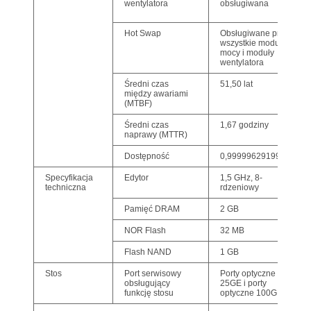
wentylatora
obsługiwana
Hot Swap
Obsługiwane przez
wszystkie moduły
mocy i moduły
wentylatora
Średni czas
51,50 lat
między awariami
(MTBF)
Średni czas
1,67 godziny
naprawy (MTTR)
Dostępność
0,99999629199
Specyfikacja
Edytor
1,5 GHz, 8-
techniczna
rdzeniowy
Pamięć DRAM
2 GB
NOR Flash
32 MB
Flash NAND
1 GB
Stos
Port serwisowy
Porty optyczne
obsługujący
25GE i porty
funkcję stosu
optyczne 100GE