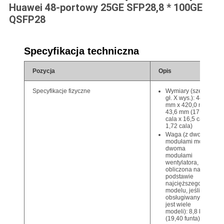
Huawei 48-portowy 25GE SFP28,8 * 100GE
QSFP28
Specyfikacja techniczna
Pozycja
Opis
Wymiary (szer. X
Specyfikacje fizyczne
gł. X wys.): 442,0
mm x 420,0 mm x
43,6 mm (17,4
cala x 16,5 cala x
1,72 cala)
Waga (z dwoma
modułami mocy i
dwoma
modułami
wentylatora,
obliczona na
podstawie
najcięższego
modelu, jeśli
obsługiwanych
jest wiele
modeli): 8,8 kg
(19,40 funta)