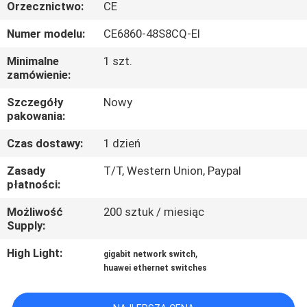
PO
Orzecznictwo:
CE
FABRYCE
Numer modelu:
CE6860-48S8CQ-EI
Minimalne
1 szt.
KONTROLA
zamówienie:
JAKOŚCI
Szczegóły
Nowy
pakowania:
SKONTAKTUJ
Czas dostawy:
1 dzień
SIĘ
Zasady
T/T, Western Union, Paypal
płatności:
Z
NAMI
Możliwość
200 sztuk / miesiąc
Supply:
High Light:
,
NOWOŚCI
gigabit network switch
huawei ethernet switches
SPRAWY