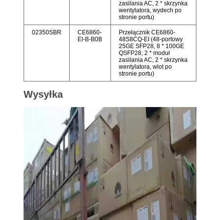
zasilania AC, 2 * skrzynka
wentylatora, wydech po
stronie portu)
02350SBR
CE6860-
Przełącznik CE6860-
EI-B-B0B
48S8CQ-EI (48-portowy
25GE SFP28, 8 * 100GE
QSFP28, 2 * moduł
zasilania AC, 2 * skrzynka
wentylatora, wlot po
stronie portu)
Wysyłka