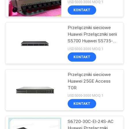
USD5000-3000 MOQ:1
KONTAKT
Przełączniki sieciowe
Huawei Przełączniki serii
S5700 Huawei S5735-
L48P4X-A
USD5000-3000 MOQ:1
KONTAKT
Przełączniki sieciowe
Huawei 25GE Access
TOR
USD5000-3000 MOQ:1
KONTAKT
S6720-30C-EI-24S-AC
Huawei Przełączniki