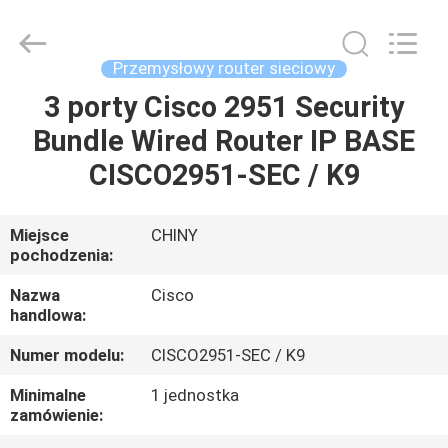
2026
LonRise
Equipment
Co.
Ltd..
Przemysłowy router sieciowy
All
Rights
Reserved.
3 porty Cisco 2951 Security
DO
Bundle Wired Router IP BASE
DOMU
CISCO2951-SEC / K9
PRODUKTY
Miejsce
CHINY
pochodzenia:
FILMY
Nazwa
Cisco
handlowa:
O
Numer modelu:
CISCO2951-SEC / K9
NAS
Minimalne
1 jednostka
zamówienie:
WYCIECZKA