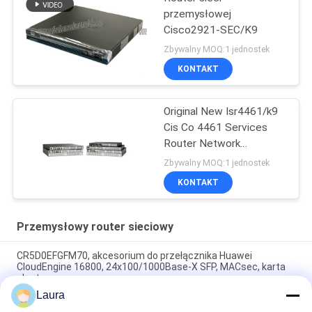
przemysłowej
Cisco2921-SEC/K9
Zbywalny MOQ:1 jednostek
KONTAKT
Original New Isr4461/k9
Cis Co 4461 Services
Router Network
PouterISR4461/K9
Zbywalny MOQ:1 jednostek
KONTAKT
Przemysłowy router sieciowy
CR5D0EFGFM70, akcesorium do przełącznika Huawei
CloudEngine 16800, 24x100/1000Base-X SFP, MACsec, karta
elastyczna
Laura
CR5D0SRUAI70, główna płyta sterująca Huawei NetEngine