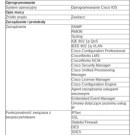
Oprogramowanie
System operacyjny
Oprogramowanie Cisco IOS
Opis mocy
Źródło prądu
Zasilacz
Zarządzanie i protokoły
Zarządzanie
SNMP
RMON
Syslog
IQE 802.1p QoS
IEEE 802.1q VLAN
Cisco Configuration Professional
CiscoWorks LMS
CiscoWorks NCM
Cisco Security Manager
Cisco Unified Provisioning
Manager
Cisco License Manager
Cisco Configuration Engine
Agent zarządzania usługami
sieciowymi
Embedded Event Manager
Umowy dotyczące poziomu usług
IP
Funkcjonalność związana z
IPSec
bezpieczeństwem
SSL
Stateful Firewall
DES
3DES