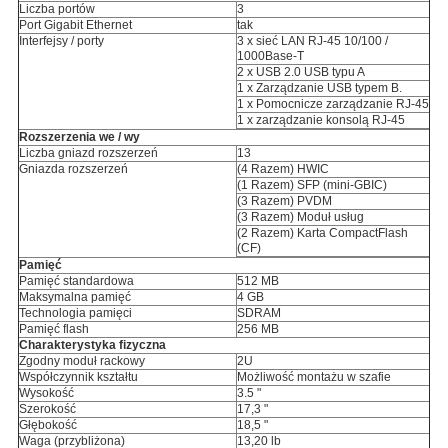
Liczba portów
3
Port Gigabit Ethernet
tak
Interfejsy / porty
3 x sieć LAN RJ-45 10/100 /
1000Base-T
2 x USB 2.0 USB typu A
1 x Zarządzanie USB typem B.
1 x Pomocnicze zarządzanie RJ-45
1 x zarządzanie konsolą RJ-45
Rozszerzenia we / wy
Liczba gniazd rozszerzeń
13
Gniazda rozszerzeń
(4 Razem) HWIC
(1 Razem) SFP (mini-GBIC)
(3 Razem) PVDM
(3 Razem) Moduł usług
(2 Razem) Karta CompactFlash
(CF)
Pamięć
Pamięć standardowa
512 MB
Maksymalna pamięć
4 GB
Technologia pamięci
SDRAM
Pamięć flash
256 MB
Charakterystyka fizyczna
Zgodny moduł rackowy
2U
Współczynnik kształtu
Możliwość montażu w szafie
Wysokość
3.5 "
Szerokość
17,3 "
Głębokość
18,5 "
Waga (przybliżona)
13,20 lb