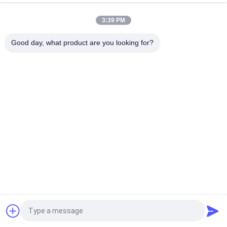
8000, pamięć 32G/SRUA-1 TA-F/główna płyta sterująca A18A
3:39 PM
CR5DSFUIT07F, przełącznik serii Huawei CR5DSFUIT, 1 Tb/s
mocy przełącznikowej
Good day, what product are you looking for?
popularne kategorie
Wszystko
Optyczny Moduł 
Transceiver 
Nadawczo-
Optyczny SFP
Odbiorczy
Sterowanie 
Moduły Cisco SFP
Przemysłowe PLC
Przełącznik 
Moduł Huawei SFP
Ethernet Cisco
Przełączniki 
Punkty Końcowe 
Sieciowe Huawei
Wideokonferencji
Poprosić o wycenę