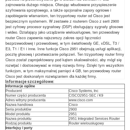
zajmowania dużego miejsca. Oferując wbudowane przyspieszenie
szyfrowania sprzętowego, a także opcjonalne zapory ogniowe i
zapobieganie włamaniom, ten trzyportowy router od Cisco jest
bezpiecznym systemem. W zestawie z routerem Cisco z serii 2900
jest cyfrowy procesor sygnałowy (DSP) obsługujący sygnały głosowe
i wideo. Działający jako urządzenie wielousługowe, ten przewodowy
router Cisco zapewnia najszerszy zakres opcji łączności
bezprzewodowej i przewodowej, w tym światłowody GE, xDSL, T3 /
E3, T1 / E1 i inne. Inne funkcje Cisco 2951 obejmują usługi aplikacji,
pocztę głosową i przetwarzanie połączeń. Ten trzyportowy router firmy
Cisco został zaprojektowany pod kątem skalowalności, aby mógł się
rozwijać i dostosowywać w miarę rozwoju firmy. Dzięki tym wszystkim
funkcjom, w tym maksymalnej pamięci 4 GB, ten przewodowy router
Cisco jest doskonałym rozwiązaniem dla każdej firmy.
Informacje szczegółowe:
Informacje ogólne
Producent
Cisco Systems, Inc
Numer części producenta
CISCO2951-SEC / K9
Adres witryny producenta
www.cisco.com
Nazwa handlowa
Cisco
Seria produktów
2900
Model produktu
2951
Nazwa produktu
2951 Integrated Services Router
Rodzaj produktu
Router wielousługowy
Interfejsy / porty