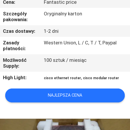
Cena:
Fantastic price
PO
FABRYCE
Szczegóły
Oryginalny karton
pakowania:
KONTROLA
Czas dostawy:
1-2 dni
JAKOŚCI
Zasady
Western Union, L / C, T / T, Paypal
płatności:
SKONTAKTUJ
Możliwość
100 sztuk / miesiąc
Supply:
SIĘ
High Light:
,
cisco ethernet router
cisco modular router
Z
NAMI
NAJLEPSZA CENA
NOWOŚCI
SPRAWY