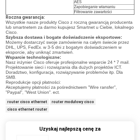
AES
Zapobieganie włamaniu
Filtrowanie zawartości
Roczna gwarancja:
Wszystkie nasze produkty Cisco z roczną gwarancją producenta
lub smartnetem za darmo kupujesz Smartnet u Ciebie, lokalnego
Cisco.
Szybsza dostawa i bogate doświadczenie eksportowe:
Możemy dostarczyć swoje zamówienie na całym świecie przez
DHL, UPS, FedEx.
w 3-5 dni z bogatym doświadczeniem w
eksporcie, aby uniknąć zmartwień.
Wsparcie technologiczne:
Nasz inżynier Cisco oferuje profesjonalne wsparcie 24 * 7 mail.
Projektowanie sieci i rozwiązania dla dużych projektów ICT.
Doradztwo, konfiguracja, rozwiązywanie problemów itp. Dla
SMB.
Reprodukcje opcji płatności:
Akceptujemy płatności za pośrednictwem "Wire ransfer",
"Paypal", "West Union".
ect.
router cisco ethernet
router modułowy cisco
cisco ethernet router
Uzyskaj najlepszą cenę za