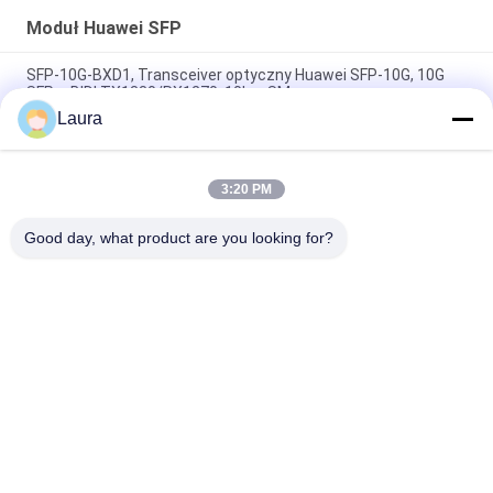
Moduł Huawei SFP
SFP-10G-BXD1, Transceiver optyczny Huawei SFP-10G, 10G
SFP+, BIDI TX1330/RX1270, 10km SM
Laura
SFP-10G-BXU1, Transceiver optyczny Huawei SFP+, 10G, BIDI,
10km
3:20 PM
OSX010000, Transceiver optyczny Huawei SFP+, 10G SFP+,
1310nm, 10km
Good day, what product are you looking for?
popularne kategorie
Wszystko
Optyczny Moduł 
Transceiver 
Nadawczo-
Optyczny SFP
Odbiorczy
Sterowanie 
Moduły Cisco SFP
Przemysłowe PLC
Przełącznik 
Moduł Huawei SFP