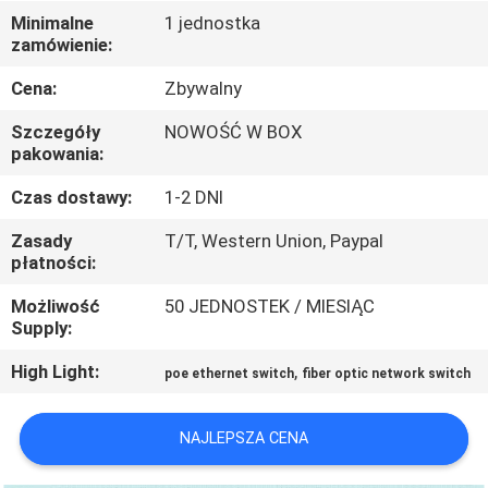
PO
Minimalne
1 jednostka
zamówienie:
FABRYCE
Cena:
Zbywalny
KONTROLA
Szczegóły
NOWOŚĆ W BOX
JAKOŚCI
pakowania:
Czas dostawy:
1-2 DNI
SKONTAKTUJ
Zasady
T/T, Western Union, Paypal
SIĘ
płatności:
Z
Możliwość
50 JEDNOSTEK / MIESIĄC
Supply:
NAMI
High Light:
,
poe ethernet switch
fiber optic network switch
NOWOŚCI
NAJLEPSZA CENA
SPRAWY