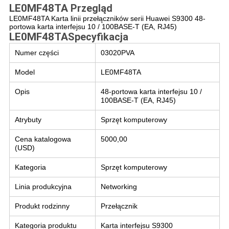
LE0MF48TA
Przegląd
LE0MF48TA Karta linii przełączników serii Huawei S9300 48-
portowa karta interfejsu 10 / 100BASE-T (EA, RJ45)
LE0MF48TA
Specyfikacja
Numer części
03020PVA
Model
LE0MF48TA
Opis
48-portowa karta interfejsu 10 /
100BASE-T (EA, RJ45)
Atrybuty
Sprzęt komputerowy
Cena katalogowa
5000,00
(USD)
Kategoria
Sprzęt komputerowy
Linia produkcyjna
Networking
Produkt rodzinny
Przełącznik
Kategoria produktu
Karta interfejsu S9300