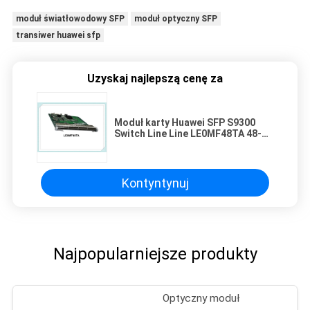
moduł światłowodowy SFP
moduł optyczny SFP
transiwer huawei sfp
Uzyskaj najlepszą cenę za
Moduł karty Huawei SFP S9300
Switch Line Line LE0MF48TA 48-
portowa karta interfejsu 10 /
100BASE-T
Kontyntynuj
Najpopularniejsze produkty
Optyczny moduł