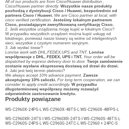
All of our products are from Cisco/Huawei distribution ,
Cisco/Huawei partner directly.
Wszystkie nasze produkty
pochodzą z dystrybucji Cisco / Huawei, bezpośrednio od
partnera Cisco / Huawei.
We are Cisco partner at local, with
cisco verified certification.
Jesteśmy lokalnym partnerem
Cisco, posiadającym zweryfikowaną certyfikację Cisco.
2. Jeśli wszystkie urządzenia mogę kupić w lokalnym Cisco?
W przypadku wszystkich urządzeń można kupić usługę od
lokalnego, ponieważ nasze towary są wolne od inteligentnych
sieci, wszystkie z czystym numerem seryjnym.
3. Jak wysłać towar?
Lonrise work with DHL,FEDEX,UPS and TNT.
Lonrise
współpracuje z DHL, FEDEX, UPS i TNT.
Your order will be
dispatched by express delivery door to door.
Twoje zamówienie
zostanie wysłane ekspresową dostawą od drzwi do drzwi.
4. Jaki jest twój termin płatności?
We always accept 10% advance payment.
Zawsze
akceptujemy 10% zaliczki.
For long term cooperation, we can
consider to apply credit accordingly.
W przypadku
długoterminowej współpracy możemy rozważyć
odpowiednie zastosowanie kredytu.
Produkty powiązane
WS-C2960X-24PS-L WS-C2960X-48TS-L WS-C2960X-48FPS-L
WS-C2960XR-24TS-I WS-C2960XR-24TS-I WS-C2960S-48TS-L
WS-C2960S-24PS-L WS-C2960G-24TC-L WS-C2960 + 24PC-S