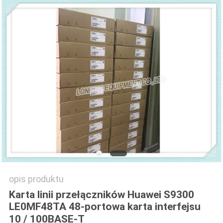
SITEMAP
POLITYKA
PRYWATNOŚCI
opis produktu
Karta linii przełączników Huawei S9300
LE0MF48TA 48-portowa karta interfejsu
10 / 100BASE-T