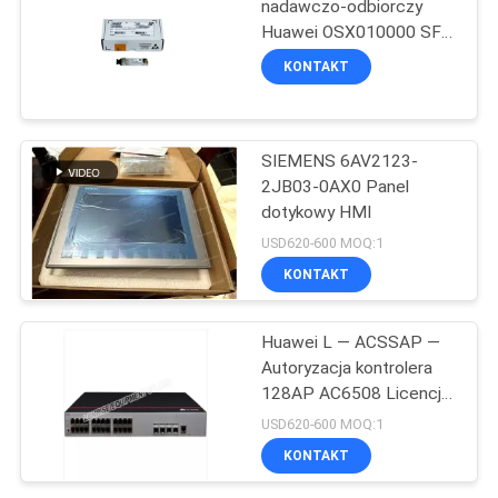
nadawczo-odbiorczy
Huawei OSX010000 SFP
+ 10G Moduł
KONTAKT
jednomodowy 1310nm
10km LC
SIEMENS 6AV2123-
2JB03-0AX0 Panel
dotykowy HMI
USD620-600 MOQ:1
KONTAKT
Huawei L — ACSSAP —
Autoryzacja kontrolera
128AP AC6508 Licencja
zasobów AP
USD620-600 MOQ:1
KONTAKT