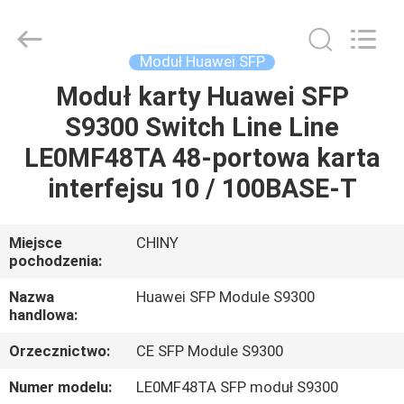
2026
LonRise
Equipment
Co.
Ltd..
Moduł Huawei SFP
All
Rights
Reserved.
Moduł karty Huawei SFP
DO
S9300 Switch Line Line
DOMU
LE0MF48TA 48-portowa karta
PRODUKTY
interfejsu 10 / 100BASE-T
FILMY
Miejsce
CHINY
pochodzenia:
O
Nazwa
Huawei SFP Module S9300
handlowa:
NAS
Orzecznictwo:
CE SFP Module S9300
WYCIECZKA
Numer modelu:
LE0MF48TA SFP moduł S9300