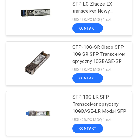
SFP LC Złącze EX
transceiver Nowy
Oryginał
US$438/PC MOQ:1 szt.
KONTAKT
SFP-10G-SR Cisco SFP
10G SR SFP Transceiver
optyczny 10GBASE-SR
Moduł SFP
US$438/PC MOQ:1 szt.
KONTAKT
SFP 10G LR SFP
Transceiver optyczny
10GBASE-LR Moduł SFP
US$438/PC MOQ:1 szt.
KONTAKT