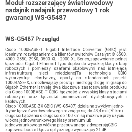
Moduł rozszerzający światłowodowy
nadajnik nadajnik przewodowy 1 rok
gwarancji WS-G5487
WS-G5487 Przegląd
Cisco 1000BASE-T Gigabit Interface Converter (GBIC) jest
idealnym rozwiązaniem dla klientów switchów Catalyst ® 6500,
4000, 3550, 2950, 3500 XL i 2900 XL Series,zapewnienie pełnej
łączności Gigabit Ethernet typu duplex do wysokiej klasy stacji
roboczych i pomiędzy szafami okablowymi nad istniejącą
infrastrukturą sieci miedzianejTa technologia GBIC
wykorzystuje elastyczny, oparty na standardach projekt
1000BASE-X, umożliwiający prostą i niedrogą drogę migracji do
Gigabit Ethernet.Istnieją dwa kluczowe zastosowania produktu
dla Cisco 1000BASE-T GBIC: łączność z wysokiej klasy stacjami
roboczymi oraz łączność pomieszczeń dystrybucyjnych i
kablowych.
Cisco 1000BASE-ZX GBIC (WS-G5487) działa na zwykłym jedno-
trybie łącza światłowodowego rozciąga się do 43,4 mil (70 km)
długości.Łączenia o długości do 100 km są możliwe przy użyciu
włókna jednowarunkowego klasy premium lub
jednowarunkowego włókna przesuwanego z dyspersjąGBIC
zapewnia budżet łącza optycznego wynoszący 21 dB -