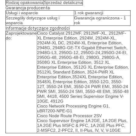
Rodzaj opakowania
Sprzedaż detaliczna
Gwarancja producenta
Usługi i wsparcie
1 rok gwarancji
Szczegóły dotyczące usług i
Gwarancja ograniczona - 1
wsparcia
rok
Informacje dotyczące zgodności
Zaprojektowane
Cisco Catalyst 2912MF, 2912MF-XL, 2912MF-
do:
XL Enterprise Edition, 2924M, 2924M-XL,
2924M-XL DC, 2924M-XL Enterprise Edition,
2948G, 2948G-GE-TX Gigabit Ethernet Switch,
2948G-L3, 2950G-12, 2950G-24,2950G-24-EI,
2950G-48, 2950G-48-EI, 2980G, 2980G-A,
3508G XL Enterprise Edition, 3512 XL
Enterprise Edition, 3512G XL Enterprise Edition,
3512XL Standard Edition, 3524-PWR XL
Enterprise Edition,3524XL Enterprise Edition,
3548XL Enterprise Edition, 3550-12G, 3550-
12T, 3550-24 EMI, 3550-24 PWR EMI, 3550-24
PWR SMI, 3550-24 SMI, 3550-48 EMI, 3550-48
SMI, 4418, 4500 Series Supervisor Engine V-
10GE, 4912G
Cisco Network Processing Engine G1,
uBR7200-NPE-G1
Cisco Node Route Processor 2SV
Cisco Supervisor Engine 1A 2GE, 1A 2GE Plus,
1A 2GE Plus MSFC & PFC, 1A 2GE Plus PFC,
2-MSFC2, 2-PFC2, II, II-Plus, IV, V, V-10GE