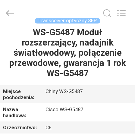
2026
LonRise
Equipment
Co.
Ltd..
Transceiver optyczny SFP
All
Rights
Reserved.
WS-G5487 Moduł
DO
rozszerzający, nadajnik
DOMU
światłowodowy, połączenie
PRODUKTY
przewodowe, gwarancja 1 rok
WS-G5487
FILMY
Miejsce
Chiny WS-G5487
pochodzenia:
O
NAS
Nazwa
Cisco WS-G5487
handlowa:
WYCIECZKA
Orzecznictwo:
CE