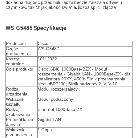
dokładna długość przedziału łącza będzie zależała od wielu
czynników, takich jak jakość światła, liczba splic i złącza.
WS-G5486 Specyfikacje
Producent
Cisco.
Część
WS-G5487
producenta #
Koszty
10112032
centralne
Opis produktu
Cisco GBIC 1000Base-BZX - Moduł
rozszerzenia - Gigabit LAN - 1000Base-ZX - dla
katalizatora 29XX, 4500; Silnik przetwarzania
sieci uBR7200; Silnik nadzorcy 2, V, V-10
Rodzaj
Moduł rozszerzający
urządzenia
Wskaźnik
Moduł podłączony
kształtu
Rodzaj
Ethernet 1000Base-ZX
okablowania
Protokół łącza
Gigabit LAN
danych
Wskaźnik
1 Gbps
przenoszenia