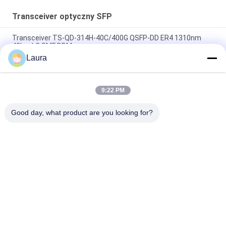
Transceiver optyczny SFP
Transceiver TS-QD-314H-40C/400G QSFP-DD ER4 1310nm
40km LC SMF DDM
Laura
SFP-10G-LR-C, Moduł optyczny Huawei SFP+, 10G, 1310nm,
10km, LC
9:22 PM
SFP-10G-SR, Transceiver Cisco SFP+, 10 Gb/s/850nm
MMF/300m
Good day, what product are you looking for?
popularne kategorie
Wszystko
Optyczny Moduł 
Transceiver 
Nadawczo-
Optyczny SFP
Odbiorczy
Sterowanie 
Moduły Cisco SFP
Przemysłowe PLC
Przełącznik 