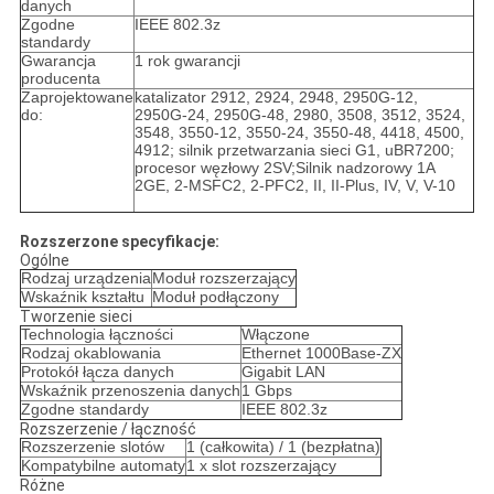
danych
Zgodne
IEEE 802.3z
standardy
Gwarancja
1 rok gwarancji
producenta
Zaprojektowane
katalizator 2912, 2924, 2948, 2950G-12,
do:
2950G-24, 2950G-48, 2980, 3508, 3512, 3524,
3548, 3550-12, 3550-24, 3550-48, 4418, 4500,
4912; silnik przetwarzania sieci G1, uBR7200;
procesor węzłowy 2SV;Silnik nadzorowy 1A
2GE, 2-MSFC2, 2-PFC2, II, II-Plus, IV, V, V-10
Rozszerzone specyfikacje:
Ogólne
Rodzaj urządzenia
Moduł rozszerzający
Wskaźnik kształtu
Moduł podłączony
Tworzenie sieci
Technologia łączności
Włączone
Rodzaj okablowania
Ethernet 1000Base-ZX
Protokół łącza danych
Gigabit LAN
Wskaźnik przenoszenia danych
1 Gbps
Zgodne standardy
IEEE 802.3z
Rozszerzenie / łączność
Rozszerzenie slotów
1 (całkowita) / 1 (bezpłatna)
Kompatybilne automaty
1 x slot rozszerzający
Różne