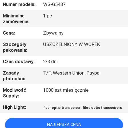
PO
Numer modelu:
WS-G5487
FABRYCE
Minimalne
1 pc
zamówienie:
KONTROLA
Cena:
Zbywalny
JAKOŚCI
Szczegóły
USZCZELNIONY W WOREK
pakowania:
SKONTAKTUJ
Czas dostawy:
2-3 dni
SIĘ
Zasady
T/T, Western Union, Paypal
Z
płatności:
NAMI
Możliwość
1000 szt miesięcznie
Supply:
NOWOŚCI
High Light:
,
fiber optic transceiver
fibre optic transceivers
SPRAWY
NAJLEPSZA CENA