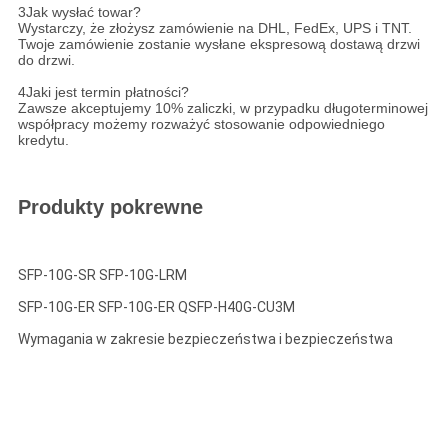
3Jak wysłać towar?
Wystarczy, że złożysz zamówienie na DHL, FedEx, UPS i TNT.
Twoje zamówienie zostanie wysłane ekspresową dostawą drzwi
do drzwi.
4Jaki jest termin płatności?
Zawsze akceptujemy 10% zaliczki, w przypadku długoterminowej
współpracy możemy rozważyć stosowanie odpowiedniego
kredytu.
Produkty pokrewne
SFP-10G-SR SFP-10G-LRM
SFP-10G-ER SFP-10G-ER QSFP-H40G-CU3M
Wymagania w zakresie bezpieczeństwa i bezpieczeństwa