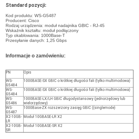
Standard pozycji:
Kod produktu: WS-G5487
Producent: Cisco
Rodzaj urządzenia: moduł nadajnika GBIC - RJ-45
Wskaźnik kształtu: moduł podłączony
Typ okablowania: 1000Base-T
Przesyłanie danych: 1,25 Gbps
Informacje o zamówieniu:
PN
Opis
WS-
1000BASE-SX GBIC o krótkiej długości fali (tylko multimodowa)
G5484
WS-
1000BASE-SX GBIC o krótkiej długości fali (tylko multimodowa)
G5484
WS-
1000BASE-LX/LH GBIC długodystansowy (jednorzędowy lub
G5486
wielorzędowy)
WS-
1000Base-ZX rozszerzony zasięg GBIC ((singlemode)
G5487
X2-10GB-
Moduł 10GBASE-LR X2
LR
X2-10GB-
Moduł 10GBASE-SR X2
SR