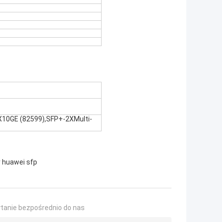
X10GE (82599),SFP+-2XMulti-
r huawei sfp
ytanie bezpośrednio do nas