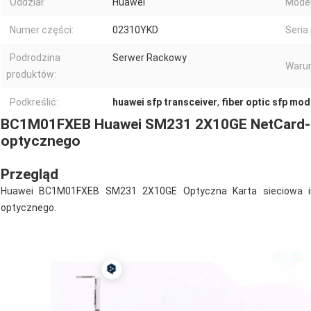
Oddział:
Huawei
Model
Numer części:
02310YKD
Seria
Podrodzina
Serwer Rackowy
Warun
produktów:
Podkreślić:
huawei sfp transceiver
,
fiber optic sfp mod
BC1M01FXEB Huawei SM231 2X10GE NetCard-PC
optycznego
Przegląd
Huawei BC1M01FXEB SM231 2X10GE Optyczna Karta sieciowa inte
optycznego.