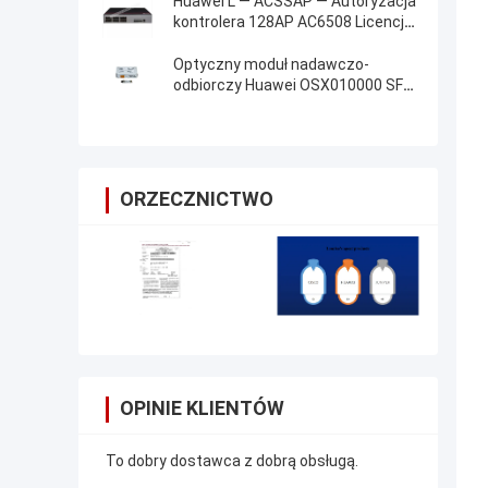
Huawei L — ACSSAP — Autoryzacja
kontrolera 128AP AC6508 Licencja
zasobów AP
Optyczny moduł nadawczo-
odbiorczy Huawei OSX010000 SFP
+ 10G Moduł jednomodowy
1310nm 10km LC
ORZECZNICTWO
OPINIE KLIENTÓW
To dobry dostawca z dobrą obsługą.