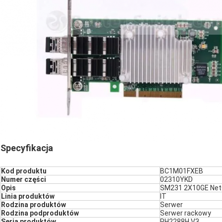
Specyfikacja
Kod produktu
BC1M01FXEB
Numer części
02310YKD
Opis
SM231 2X10GE NetC
Linia produktów
IT
Rodzina produktów
Serwer
Rodzina podproduktów
Serwer rackowy
Seria produktów
RH2288H V3