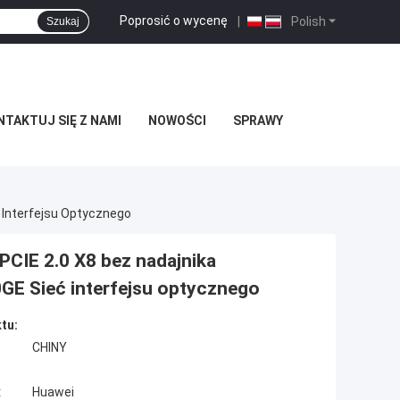
Poprosić o wycenę
|
Polish
Szukaj
TAKTUJ SIĘ Z NAMI
NOWOŚCI
SPRAWY
Interfejsu Optycznego
IE 2.0 X8 bez nadajnika
 Sieć interfejsu optycznego
tu:
CHINY
:
Huawei