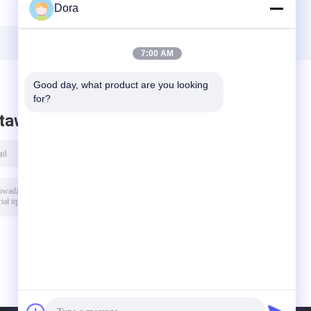
Dora
i
odbiorczy Huawei
QSFP-100G-BIDI-
,
QSFP-40G-LX4-
G2 100G QSFP28
MM 40G QSFP+
BiDi 70m-100m
LX4
7:00 AM
Good day, what product are you looking 
for?
taw wiadomość