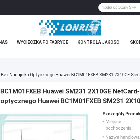
NAS
WYCIECZKA PO FABRYCE
KONTROLA JAKOŚCI
SKON
 Bez Nadajnika Optycznego Huawei BC1M01FXEB SM231 2X10GE Sieć 
BC1M01FXEB Huawei SM231 2X10GE NetCard-PC
optycznego Huawei BC1M01FXEB SM231 2X10GE
Szczegóły Produk
Miejsce
pochodzenia:
Nazwa handlowa