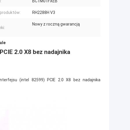
:
BC1M01FXEB
 produktów:
RH2288H V3
Nowy z roczną gwarancją
ki:
ule
IE 2.0 X8 bez nadajnika
rfejsu (intel 82599) PCIE 2.0 X8 bez nadajnika