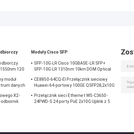
optyczny Huawei
optyczny Huawei
optyczny Huawe
SFP-10G, 10G
SFP+, 10G, BIDI,
SFP+, 10G SFP+
SFP+, BIDI
10km
1310nm, 10km
TX1330/RX1270,
10km SM
Zos
dbiorczy
Moduły Cisco SFP
odbiorczy
SFP-10G-LR Cisco 10GBASE-LR SFP+
 1550nm 120
SFP-10G-LR 1310nm 10km DOM Optical
Transceiver Module
ny moduł
CE8850-64CQ-EI Przełącznik sieciowy
ntrum danych
Huawei 64-portowy 100GE QSFP28,2x10G
acyjnego
SFP +, bez wentylatora
dowego X2-
Przełącznik sieci Ethernet WS-C3650-
odbiornik
24PWD-S 24 porty PoE 2x10G Uplink z 5
licencjami AP