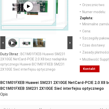
Orzecznictwo:
Numer modelu:
Zapłata:
Minimalne zamów
Cena:
Szczegóły pakow
Czas dostawy:
Zasady płatności
Duży Obraz :
BC1M01FXEB Huawei SM231
2X10GE NetCard-PCIE 2.0 X8 bez nadajnika
Możliwość Suppl
optycznego Huawei BC1M01FXEB SM231
Kontakt
2X10GE Sieć interfejsu optycznego
BC1M01FXEB Huawei SM231 2X10GE NetCard-PCIE 2.0 X8 be
BC1M01FXEB SM231 2X10GE Sieć interfejsu optycznego
Opis