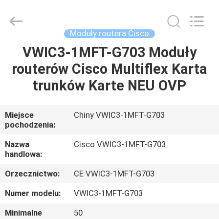
2026
LonRise
Equipment
Co.
Ltd..
Moduły routera Cisco
All
Rights
Reserved.
VWIC3-1MFT-G703 Moduły
DO
routerów Cisco Multiflex Karta
DOMU
trunków Karte NEU OVP
PRODUKTY
Miejsce
Chiny VWIC3-1MFT-G703
pochodzenia:
FILMY
Nazwa
Cisco VWIC3-1MFT-G703
handlowa:
O
Orzecznictwo:
CE VWIC3-1MFT-G703
NAS
Numer modelu:
VWIC3-1MFT-G703
WYCIECZKA
Minimalne
50