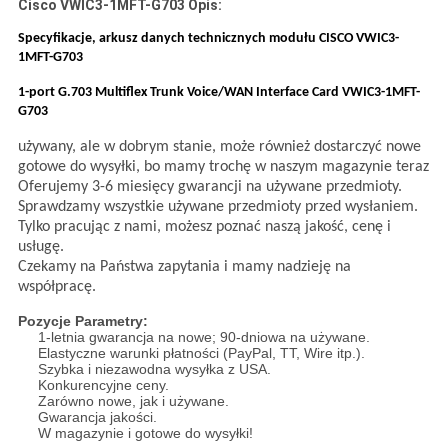
Cisco VWIC3-1MFT-G703
Opis:
Specyfikacje, arkusz danych technicznych modułu CISCO VWIC3-
1MFT-G703
1-port G.703 Multiflex Trunk Voice/WAN Interface Card VWIC3-1MFT-
G703
używany, ale w dobrym stanie, może również dostarczyć nowe
gotowe do wysyłki, bo mamy trochę w naszym magazynie teraz
Oferujemy 3-6 miesięcy gwarancji na używane przedmioty.
Sprawdzamy wszystkie używane przedmioty przed wysłaniem.
Tylko pracując z nami, możesz poznać naszą jakość, cenę i
usługę.
Czekamy na Państwa zapytania i mamy nadzieję na
współpracę.
Pozycje Parametry:
1-letnia gwarancja na nowe; 90-dniowa na używane.
Elastyczne warunki płatności (PayPal, TT, Wire itp.).
Szybka i niezawodna wysyłka z USA.
Konkurencyjne ceny.
Zarówno nowe, jak i używane.
Gwarancja jakości.
W magazynie i gotowe do wysyłki!