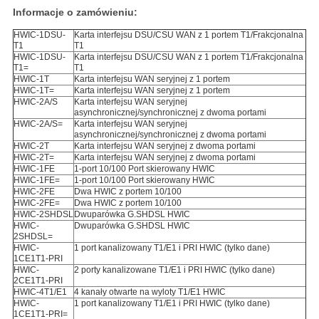
Informacje o zamówieniu:
HWIC-1DSU-
Karta interfejsu DSU/CSU WAN z 1 portem T1/Frakcjonalna
T1
T1
HWIC-1DSU-
Karta interfejsu DSU/CSU WAN z 1 portem T1/Frakcjonalna
T1=
T1
HWIC-1T
Karta interfejsu WAN seryjnej z 1 portem
HWIC-1T=
Karta interfejsu WAN seryjnej z 1 portem
HWIC-2A/S
Karta interfejsu WAN seryjnej
asynchronicznej/synchronicznej z dwoma portami
HWIC-2A/S=
Karta interfejsu WAN seryjnej
asynchronicznej/synchronicznej z dwoma portami
HWIC-2T
Karta interfejsu WAN seryjnej z dwoma portami
HWIC-2T=
Karta interfejsu WAN seryjnej z dwoma portami
HWIC-1FE
1-port 10/100 Port skierowany HWIC
HWIC-1FE=
1-port 10/100 Port skierowany HWIC
HWIC-2FE
Dwa HWIC z portem 10/100
HWIC-2FE=
Dwa HWIC z portem 10/100
HWIC-2SHDSL
Dwuparówka G.SHDSL HWIC
HWIC-
Dwuparówka G.SHDSL HWIC
2SHDSL=
HWIC-
1 port kanalizowany T1/E1 i PRI HWIC (tylko dane)
1CE1T1-PRI
HWIC-
2 porty kanalizowane T1/E1 i PRI HWIC (tylko dane)
2CE1T1-PRI
HWIC-4T1/E1
4 kanały otwarte na wyloty T1/E1 HWIC
HWIC-
1 port kanalizowany T1/E1 i PRI HWIC (tylko dane)
1CE1T1-PRI=