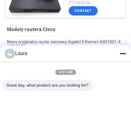
FTF MOQ:50
KONTAKT
Moduły routera Cisco
Nowy oryginalny router sieciowy Gigabit Ethernet ASR1001-X
ASR 1000
Laura
C9300 — NM — 2Q = Catalyst 9300 2 X 40GE moduł sieciowy
zapasowy
4:57 AM
Moduły routera Cisco ISR 4221 2GE 4G DRAM Wifi Range
Extender
Good day, what product are you looking for?
popularne kategorie
Wszystko
Optyczny Moduł 
Transceiver 
Nadawczo-
Optyczny SFP
Odbiorczy
Sterowanie 