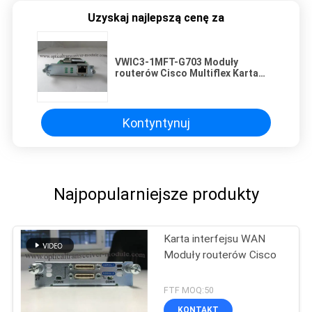
Uzyskaj najlepszą cenę za
VWIC3-1MFT-G703 Moduły
routerów Cisco Multiflex Karta
trunków Karte NEU OVP
Kontyntynuj
Najpopularniejsze produkty
Karta interfejsu WAN
Moduły routerów Cisco
FTF MOQ:50
KONTAKT