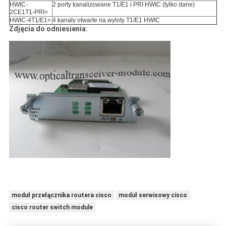
HWIC-
2 porty kanalizowane T1/E1 i PRI HWIC (tylko dane)
2CE1T1-PRI=
HWIC-4T1/E1=
4 kanały otwarte na wyloty T1/E1 HWIC
Zdjęcia do odniesienia:
moduł przełącznika routera cisco
moduł serwisowy cisco
cisco router switch module