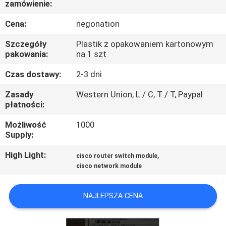
zamówienie:
PO
FABRYCE
Cena:
negonation
Szczegóły
Plastik z opakowaniem kartonowym
KONTROLA
pakowania:
na 1 szt
JAKOŚCI
Czas dostawy:
2-3 dni
Zasady
Western Union, L / C, T / T, Paypal
SKONTAKTUJ
płatności:
SIĘ
Możliwość
1000
Supply:
Z
NAMI
High Light:
,
cisco router switch module
cisco network module
NOWOŚCI
NAJLEPSZA CENA
SPRAWY