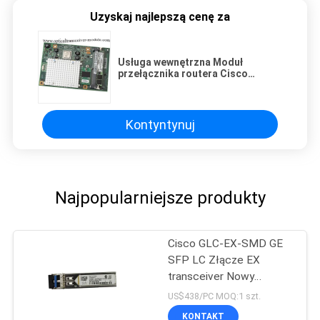
Uzyskaj najlepszą cenę za
Usługa wewnętrzna Moduł
przełącznika routera Cisco
Dostosowany ISM-SRE-300-K9
Kontyntynuj
Najpopularniejsze produkty
Cisco GLC-EX-SMD GE
SFP LC Złącze EX
transceiver Nowy
Oryginał
US$438/PC MOQ:1 szt.
KONTAKT