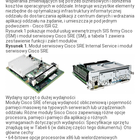
wspierania zmieniających się potrzeb biznesowych i obniżenia
kosztów operacyjnych w oddziale. Integruje wszystkie elementy
niezbędne do optymalizacji infrastruktury informatycznej
oddziału do dostarczania aplikacji z centrum danych i wdrażania
aplikacji oddziału na żądanie, i umieszcza je pod jednym
podwoziem - Cisco ISR G2.
Rysunek 1 pokazuje moduł usług wewnętrznych SIS firmy Cisco
(ISM) i moduł serwisowy Cisco SRE (SM), a tabela 1 zawiera
zestawienie funkcji i zalet modułów.
Rysunek 1.
Moduł serwisowy Cisco SRE Internal Service i moduł
serwisowy Cisco SRE
Wydajny sprzęt o dużej wydajności
Moduły Cisco SRE oferują wydajność obliczeniową i pojemność
pamięci masowej na typowych serwerach lub urządzeniach
oddziału. Różne moduły Sisco Cisco zapewniają różne opcje
procesora, pamięci i pamięci dla aplikacji o różnych
wymaganiach dotyczących wydajności. Specyfikacje sprzętu
znajdują się w Tabeli 6 (w dalszej części tego dokumentu). Oto
główne cechy:
• 64-bitowe opcje procesorów x86 lub wielordzeniowych