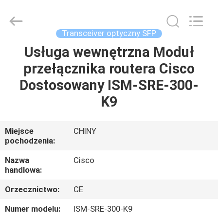
2026
LonRise
Equipment
Co.
Ltd..
Transceiver optyczny SFP
All
Rights
Reserved.
Usługa wewnętrzna Moduł
DO
przełącznika routera Cisco
DOMU
Dostosowany ISM-SRE-300-
PRODUKTY
K9
FILMY
Miejsce
CHINY
pochodzenia:
O
Nazwa
Cisco
handlowa:
NAS
Orzecznictwo:
CE
WYCIECZKA
Numer modelu:
ISM-SRE-300-K9