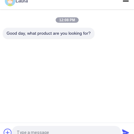
Laura
GLC-LH-SMD 1000BASELXLH SFP Transceiver Module MMF
SMF Kompatybilny ze standardem IEEE 802.3z 1000BASE LX
12:08 PM
GLC-ZX-SM, moduł SFP Cisco GLC-ZX-SM, 1550nm/70km/LC
Good day, what product are you looking for?
popularne kategorie
Wszystko
Optyczny Moduł 
Transceiver 
Nadawczo-
Optyczny SFP
Odbiorczy
Sterowanie 
Moduły Cisco SFP
Przemysłowe PLC
Przełącznik 
Moduł Huawei SFP
Ethernet Cisco
Przełączniki 
Punkty Końcowe 
Sieciowe Huawei
Wideokonferencji