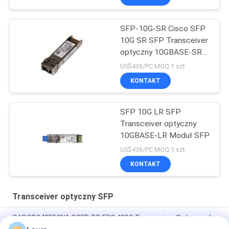
SFP-10G-SR Cisco SFP
10G SR SFP Transceiver
optyczny 10GBASE-SR
Moduł SFP
US$438/PC MOQ:1 szt.
KONTAKT
SFP 10G LR SFP
Transceiver optyczny
10GBASE-LR Moduł SFP
US$438/PC MOQ:1 szt.
KONTAKT
Transceiver optyczny SFP
QAPQD040F0CN1 QSFP-DD ER8 400G Transceiver Optyczny |
1310nm 40km SMF LC