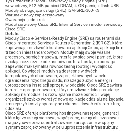
Typ urządzenia: Moduł serwisowy Ready Engine (SRE)
wewnętrzny, 512 MB pamięci DRAM, 4 GB pamięci flash USB
Moduły obsługujące usługi (SRE) ISM-SRE-300-K9
Warunek: nowy zapieczętowany
Gwarancja: jeden rok
Moduł serwisowy Cisco SRE Internal Service i moduł serwisowy
Cisco SRE
Detale:
Moduły Cisco
Services-Ready Engine (SRE) są routerami dla
®
Cisco Integrated Services Routers Generation 2 (ISR G2), które
zapewniają możliwość hostowania aplikacji Cisco, aplikacji firm
trzecich i niestandardowych. Moduły mają swoje własne
procesory, pamięć masową, interfejsy sieciowe i pamięć, które
działają niezależnie od zasobów routera hosta, co pomaga
zapewnić maksymalną równoczesną routing i wydajność
aplikacji. Co więcej, moduły są dostępne w dwóch
kompaktowych obudowach, zaprojektowanych w celu
ograniczenia fizycznego śladu, niższego zużycia energii i
uproszczenia instalacji sprzętu w oddziale. Cisco SRE zawiera
kontroler oprogramowania, który umożliwia zdalną instalację
aplikacji na module. To rozwiązanie może pomóc Twojej
organizacji szybko wdrożyć nowe aplikacje oddziału na żądanie,
zmniejszyć koszty operacyjne i skonsolidować infrastrukturę
oddziału.
Cisco SRE oferuje platformę hostingową następnej generacji,
która łączy usługi sieciowe, współpracę, usługi obliczeniowe i
magazynowe oraz scentralizowane zarządzanie w spójny
system zaprojektowany w celu uproszczenia infrastruktury,