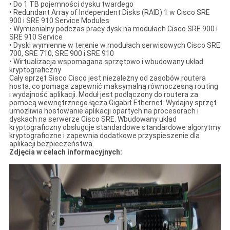
• Do 1 TB pojemności dysku twardego
• Redundant Array of Independent Disks (RAID) 1 w Cisco SRE
900 i SRE 910 Service Modules
• Wymienialny podczas pracy dysk na modułach Cisco SRE 900 i
SRE 910 Service
• Dyski wymienne w terenie w modułach serwisowych Cisco SRE
700, SRE 710, SRE 900 i SRE 910
• Wirtualizacja wspomagana sprzętowo i wbudowany układ
kryptograficzny
Cały sprzęt Sisco Cisco jest niezależny od zasobów routera
hosta, co pomaga zapewnić maksymalną równoczesną routing
i wydajność aplikacji. Moduł jest podłączony do routera za
pomocą wewnętrznego łącza Gigabit Ethernet. Wydajny sprzęt
umożliwia hostowanie aplikacji opartych na procesorach i
dyskach na serwerze Cisco SRE. Wbudowany układ
kryptograficzny obsługuje standardowe standardowe algorytmy
kryptograficzne i zapewnia dodatkowe przyspieszenie dla
aplikacji bezpieczeństwa.
Zdjęcia w celach informacyjnych: