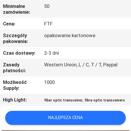
PO
Minimalne
50
zamówienie:
FABRYCE
Cena:
FTF
KONTROLA
Szczegóły
opakowanie kartonowe
JAKOŚCI
pakowania:
Czas dostawy:
2-3 dni
SKONTAKTUJ
Zasady
Western Union, L / C, T / T, Paypal
SIĘ
płatności:
Z
Możliwość
1000
Supply:
NAMI
High Light:
,
fiber optic transceiver
fibre optic transceivers
NOWOŚCI
NAJLEPSZA CENA
SPRAWY